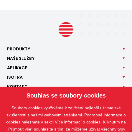
PRODUKTY
NAŠE
SLUŽBY
APLIKACE
ISOTRA
KONTAKT
Souhlas se soubory cookies
Soubory cookies využíváme k zajištění nejlepší uživatelské
zkušenosti s našimi webovými stránkami. Podrobné informace o
cookies naleznete v sekci
Více informací o cookies
. Kliknutím na
„Přijmout vše“ souhlasíte s tím, že můžeme užívat všechny typy