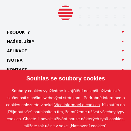
PRODUKTY
NAŠE
SLUŽBY
APLIKACE
ISOTRA
KONTAKT
Souhlas se soubory cookies
Soubory cookies využíváme k zajištění nejlepší uživatelské
zkušenosti s našimi webovými stránkami. Podrobné informace o
cookies naleznete v sekci
Více informací o cookies
. Kliknutím na
„Přijmout vše“ souhlasíte s tím, že můžeme užívat všechny typy
cookies. Chcete-li povolit užívání pouze některých typů cookies,
můžete tak učinit v sekci „Nastavení cookies“.