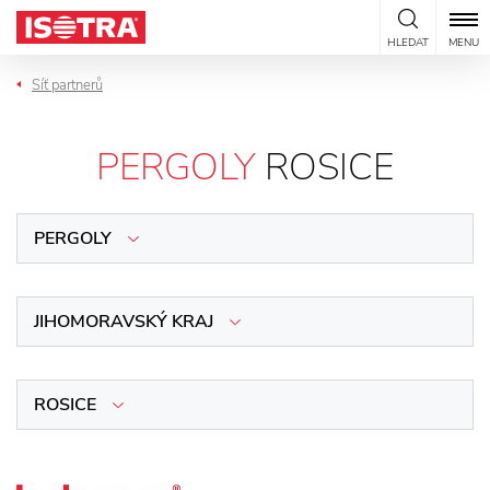
Přeskočit na obsah
HLEDAT
MENU
Síť partnerů
PERGOLY
ROSICE
PERGOLY
JIHOMORAVSKÝ KRAJ
ROSICE