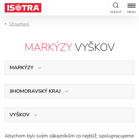
Přeskočit na obsah
HLEDAT
MENU
Síť partnerů
MARKÝZY
VYŠKOV
MARKÝZY
JIHOMORAVSKÝ KRAJ
VYŠKOV
Abychom byli svým zákazníkům co nejblíž, spolupracujeme