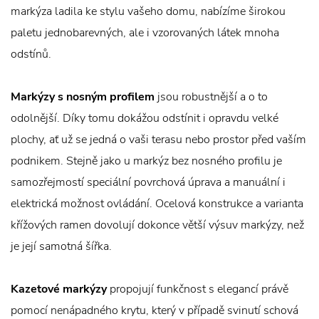
markýza ladila ke stylu vašeho domu, nabízíme širokou
paletu jednobarevných, ale i vzorovaných látek mnoha
odstínů.
Markýzy s nosným profilem
jsou robustnější a o to
odolnější. Díky tomu dokážou odstínit i opravdu velké
plochy, ať už se jedná o vaši terasu nebo prostor před vaším
podnikem. Stejně jako u markýz bez nosného profilu je
samozřejmostí speciální povrchová úprava a manuální i
elektrická možnost ovládání. Ocelová konstrukce a varianta
křížových ramen dovolují dokonce větší výsuv markýzy, než
je její samotná šířka.
Kazetové markýzy
propojují funkčnost s elegancí právě
pomocí nenápadného krytu, který v případě svinutí schová