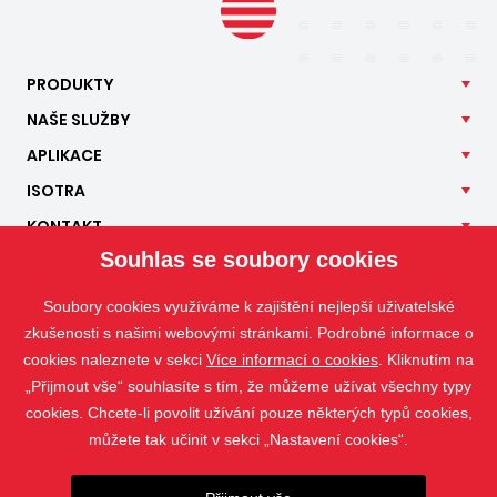
PRODUKTY
NAŠE
SLUŽBY
APLIKACE
ISOTRA
KONTAKT
Souhlas se soubory cookies
Soubory cookies využíváme k zajištění nejlepší uživatelské
zkušenosti s našimi webovými stránkami. Podrobné informace o
cookies naleznete v sekci
Více informací o cookies
. Kliknutím na
„Přijmout vše“ souhlasíte s tím, že můžeme užívat všechny typy
cookies. Chcete-li povolit užívání pouze některých typů cookies,
můžete tak učinit v sekci „Nastavení cookies“.