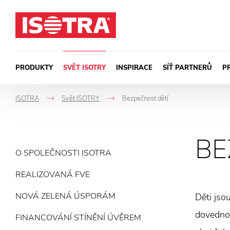
Přeskočit na obsah
PRODUKTY
SVĚT ISOTRY
INSPIRACE
SÍŤ PARTNERŮ
P
ISOTRA
Svět ISOTRY
Bezpečnost dětí
->
->
BE
O SPOLEČNOSTI ISOTRA
REALIZOVANÁ FVE
NOVÁ ZELENÁ ÚSPORÁM
Děti jso
dovednos
FINANCOVÁNÍ STÍNĚNÍ ÚVĚREM