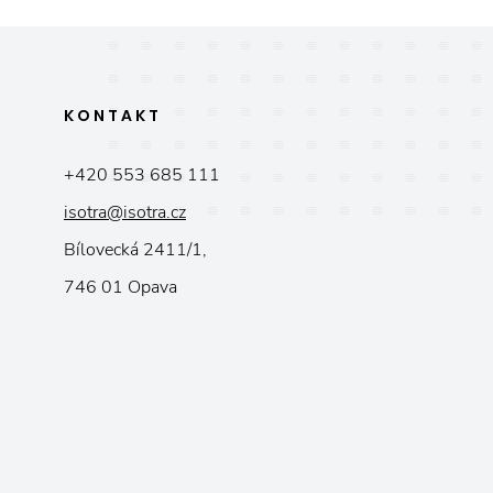
KONTAKT
+420 553 685 111
isotra@isotra.cz
Bílovecká 2411/1,
746 01 Opava