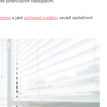
děti potenciálním nebezpečím.
komise
a jaké
ochranné systémy
zavádí společnost