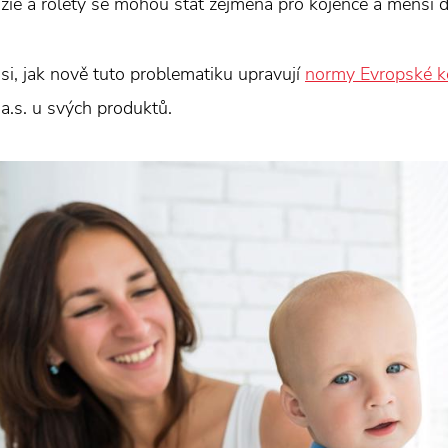
luzie a rolety se mohou stát zejména pro kojence a menší 
 si, jak nově tuto problematiku upravují
normy Evropské 
.s. u svých produktů.