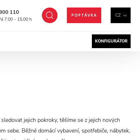
800 110
Hledat
CZ
POPTÁVKA
Pá 7.00 - 15.00 h
KONFIGURÁTOR
sledovat jejich pokroky, těšíme se z jejich nových
lem sebe. Běžné domácí vybavení, spotřebiče, nábytek,