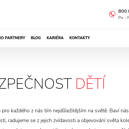
800 
Po - 
RO PARTNERY
BLOG
KARIÉRA
KONTAKTY
ZPEČNOST
DĚTÍ
u pro každého z nás tím nejdůležitějším na světě. Baví nás 
tí, radujeme se z jejich zvídavosti a objevování světa ko