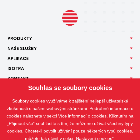
PRODUKTY
NAŠE
SLUŽBY
APLIKACE
ISOTRA
KONTAKT
Souhlas se soubory cookies
Soubory cookies využíváme k zajištění nejlepší uživatelské
zkušenosti s našimi webovými stránkami. Podrobné informace o
cookies naleznete v sekci
Více informací o cookies
. Kliknutím na
„Přijmout vše“ souhlasíte s tím, že můžeme užívat všechny typy
cookies. Chcete-li povolit užívání pouze některých typů cookies,
můžete tak učinit v sekci „Nastavení cookies“.