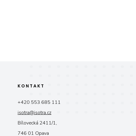
KONTAKT
+420 553 685 111
isotra@isotra.cz
Bílovecká 2411/1,
746 01 Opava