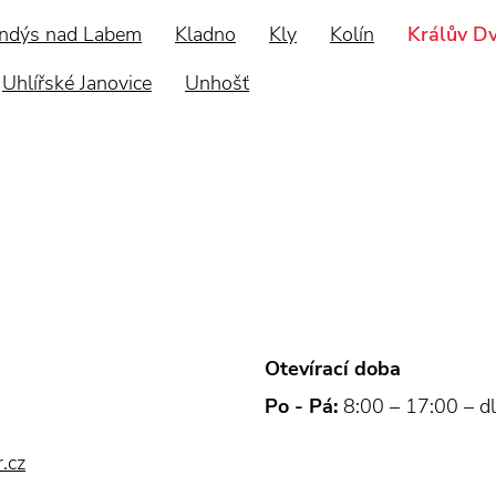
ndýs nad Labem
Kladno
Kly
Kolín
Králův D
Uhlířské Janovice
Unhošť
Otevírací doba
Po - Pá:
8:00 – 17:00 – dl
.cz