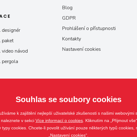
Blog
KACE
GDPR
Prohlášení o přístupnosti
 designér
Kontakty
 paket
Nastavení cookies
 video návod
 pergola
Souhlas se soubory cookies
žíváme k zajištění nejlepší uživatelské zkušenosti s našimi webovými
 naleznete v sekci
Více informací o cookies
. Kliknutím na „Přijmout vše“
ypy cookies. Chcete-li povolit užívání pouze některých typů cookies, m
„Nastavení cookies“.