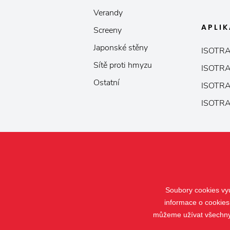
Verandy
APLI
Screeny
Japonské stěny
ISOTRA
Sítě proti hmyzu
ISOTRA
Ostatní
ISOTRA
ISOTRA
Soubory cookies vyu
informace o cookies
můžeme užívat všechny t