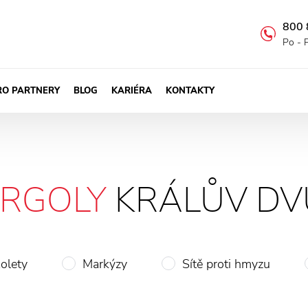
800 
Po - 
RO PARTNERY
BLOG
KARIÉRA
KONTAKTY
ERGOLY
KRÁLŮV DV
olety
Markýzy
Sítě proti hmyzu