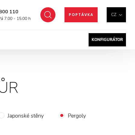
800 110
Hledat
CZ
POPTÁVKA
Pá 7.00 - 15.00 h
KONFIGURÁTOR
ŮR
Japonské stěny
Pergoly