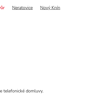
vůr
Neratovice
Nový Knín
e telefonické domluvy.