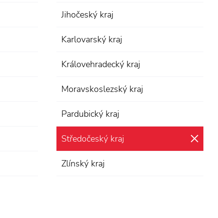
Jihočeský kraj
Karlovarský kraj
Královehradecký kraj
Moravskoslezský kraj
Pardubický kraj
Středočeský kraj
zru
Zlínský kraj