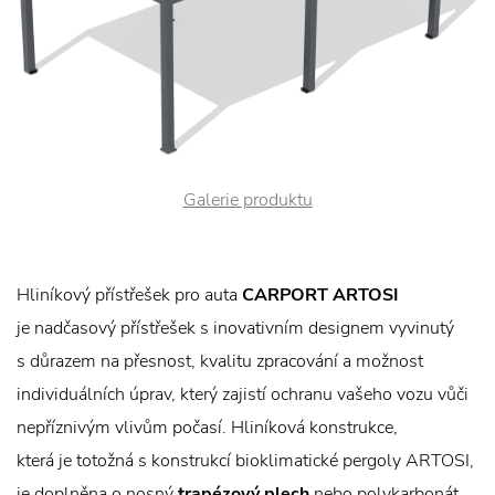
Galerie produktu
Hliníkový přístřešek pro auta
CARPORT ARTOSI
je nadčasový přístřešek s inovativním designem vyvinutý
s důrazem na přesnost, kvalitu zpracování a možnost
individuálních úprav, který zajistí ochranu vašeho vozu vůči
nepříznivým vlivům počasí. Hliníková konstrukce,
která je totožná s konstrukcí bioklimatické pergoly ARTOSI,
je doplněna o nosný
trapézový plech
nebo polykarbonát.