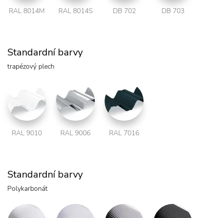
RAL 8014M
RAL 8014S
DB 702
DB 703
Standardní barvy
trapézový plech
RAL 9010
RAL 9006
RAL 7016
Standardní barvy
Polykarbonát