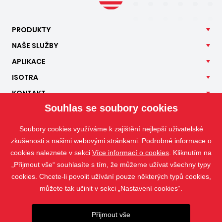
PRODUKTY
NAŠE
SLUŽBY
APLIKACE
ISOTRA
KONTAKT
Souhlas se soubory cookies
Soubory cookies využíváme k zajištění nejlepší uživatelské
zkušenosti s našimi webovými stránkami. Podrobné informace o
cookies naleznete v sekci
Více informací o cookies
. Kliknutím na
„Přijmout vše“ souhlasíte s tím, že můžeme užívat všechny typy
cookies. Chcete-li povolit užívání pouze některých typů cookies,
můžete tak učinit v sekci „Nastavení cookies“.
Přijmout vše