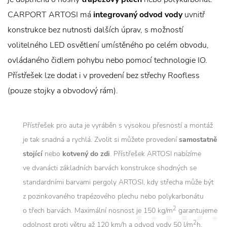
CARPORT ARTOSI má
integrovaný odvod vody
uvnitř
konstrukce bez nutnosti dalších úprav, s možností
volitelného LED osvětlení umístěného po celém obvodu,
ovládaného čidlem pohybu nebo pomocí technologie IO.
Přístřešek lze dodat i v provedení bez střechy Roofless
(pouze stojky a obvodový rám).
Přístřešek pro auta je vyráběn s vysokou přesností a montáž
je tak snadná a rychlá. Zvolit si můžete provedení
samostatně
stojící
nebo
kotvený do zdi
. Přístřešek ARTOSI nabízíme
ve dvanácti základních barvách konstrukce shodných se
standardními barvami pergoly ARTOSI, kdy střecha může být
z pozinkovaného trapézového plechu nebo polykarbonátu
2
o třech barvách. Maximální nosnost je 150 kg/m
garantujeme
2
odolnost proti větru až 120 km/h a odvod vody 50 l/m
h.