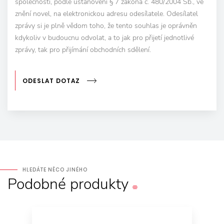
společnosti, podle ustanovení § 7 zákona č. 480/2004 Sb., ve
znění novel, na elektronickou adresu odesílatele. Odesílatel
zprávy si je plně vědom toho, že tento souhlas je oprávněn
kdykoliv v budoucnu odvolat, a to jak pro přijetí jednotlivé
zprávy, tak pro přijímání obchodních sdělení.
ODESLAT DOTAZ
HLEDÁTE NĚCO JINÉHO
Podobné
produkty