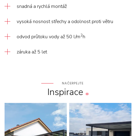
snadná a rychlá montáž
vysoká nosnost střechy a odolnost proti větru
2
odvod průtoku vody až 50 l/m
h
záruka až 5 let
NAČERPEJTE
Inspirace