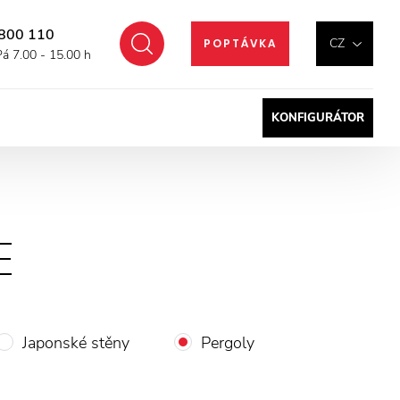
800 110
Hledat
CZ
POPTÁVKA
Pá 7.00 - 15.00 h
KONFIGURÁTOR
E
Japonské stěny
Pergoly