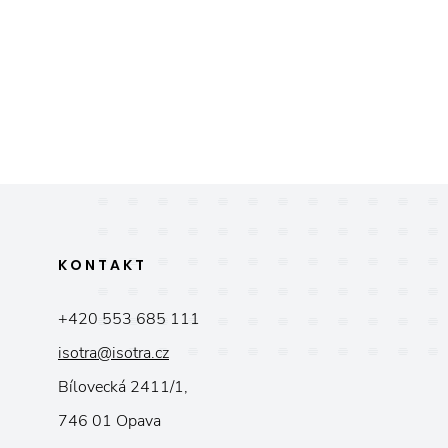
KONTAKT
+420 553 685 111
isotra@isotra.cz
Bílovecká 2411/1,
746 01 Opava