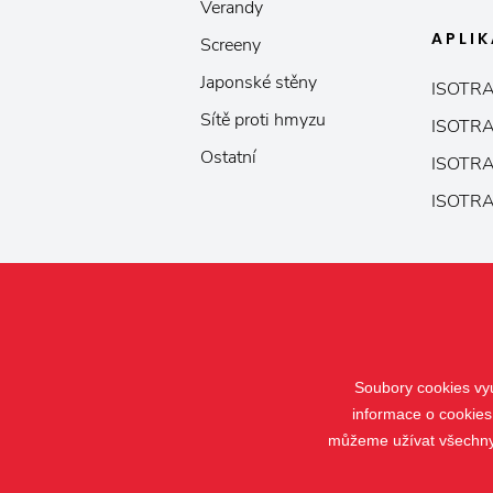
Verandy
APLI
Screeny
Japonské stěny
ISOTRA
Sítě proti hmyzu
ISOTRA
Ostatní
ISOTRA
ISOTRA
Soubory cookies vyu
informace o cookies
můžeme užívat všechny t