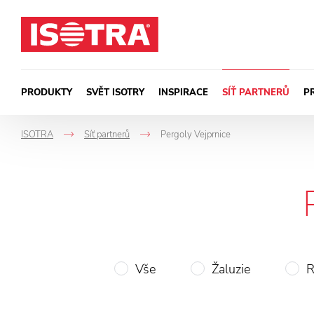
Přeskočit na obsah
PRODUKTY
SVĚT ISOTRY
INSPIRACE
SÍŤ PARTNERŮ
P
ISOTRA
Síť partnerů
Pergoly Vejprnice
->
->
Vše
Žaluzie
R