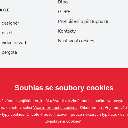
Blog
KACE
GDPR
Prohlášení o přístupnosti
 designér
Kontakty
 paket
Nastavení cookies
 video návod
 pergola
Souhlas se soubory cookies
žíváme k zajištění nejlepší uživatelské zkušenosti s našimi webovými
 naleznete v sekci
Více informací o cookies
. Kliknutím na „Přijmout vše“
ypy cookies. Chcete-li povolit užívání pouze některých typů cookies, m
„Nastavení cookies“.