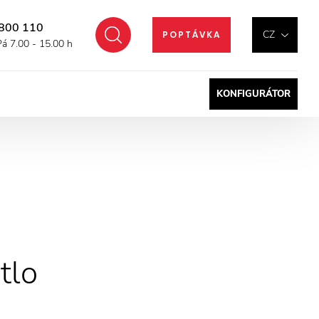
800 110
Hledat
CZ
POPTÁVKA
Pá 7.00 - 15.00 h
KONFIGURÁTOR
tlo