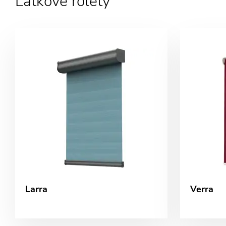
Látkové rolety
Larra
Verra