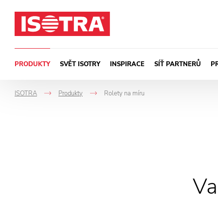
Přeskočit na obsah
PRODUKTY
SVĚT ISOTRY
INSPIRACE
SÍŤ PARTNERŮ
P
ISOTRA
Produkty
Rolety na míru
->
->
Va