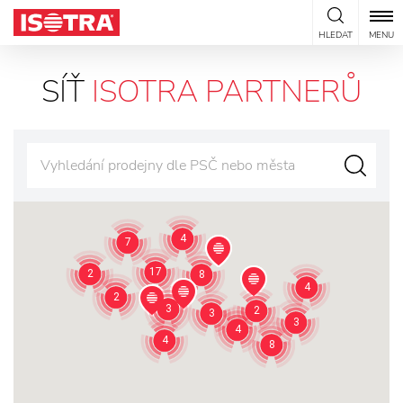
Přeskočit na obsah
HLEDAT
MENU
SÍŤ
ISOTRA PARTNERŮ
4
7
17
2
8
4
2
3
2
3
3
4
4
8