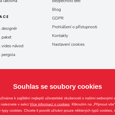
á lakovna
Bezpečnost dětí
Blog
KACE
GDPR
Prohlášení o přístupnosti
 designér
Kontakty
 paket
Nastavení cookies
 video návod
 pergola
Souhlas se soubory cookies
žíváme k zajištění nejlepší uživatelské zkušenosti s našimi webovými
 naleznete v sekci
Více informací o cookies
. Kliknutím na „Přijmout vše“
ypy cookies. Chcete-li povolit užívání pouze některých typů cookies, m