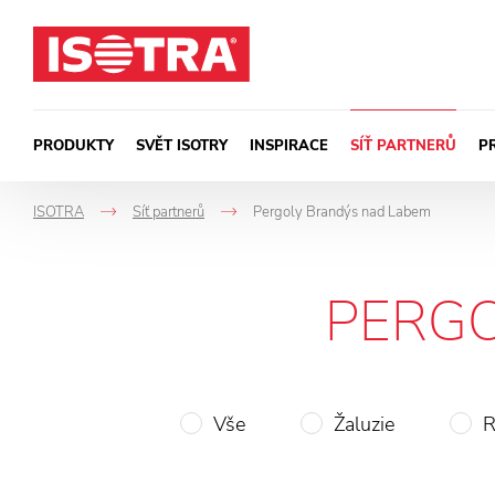
Přeskočit na obsah
PRODUKTY
SVĚT ISOTRY
INSPIRACE
SÍŤ PARTNERŮ
P
ISOTRA
Síť partnerů
Pergoly Brandýs nad Labem
->
->
PERGO
Vše
Žaluzie
R