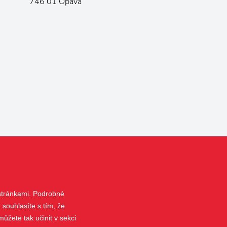
746 01 Opava
 stránkami. Podrobné
 souhlasíte s tím, že
ůžete tak učinit v sekci