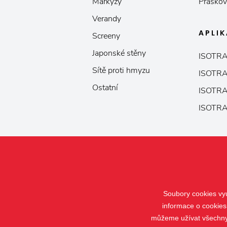
Markýzy
Práškov
Verandy
APLI
Screeny
Japonské stěny
ISOTRA
Sítě proti hmyzu
ISOTRA
Ostatní
ISOTRA
ISOTRA
Soubory cookies vyu
informace o cookies
můžeme užívat všechny t