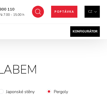
800 110
Hledat
CZ
POPTÁVKA
Pá 7.00 - 15.00 h
KONFIGURÁTOR
LABEM
Japonské stěny
Pergoly