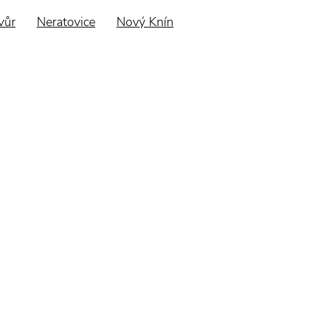
vůr
Neratovice
Nový Knín