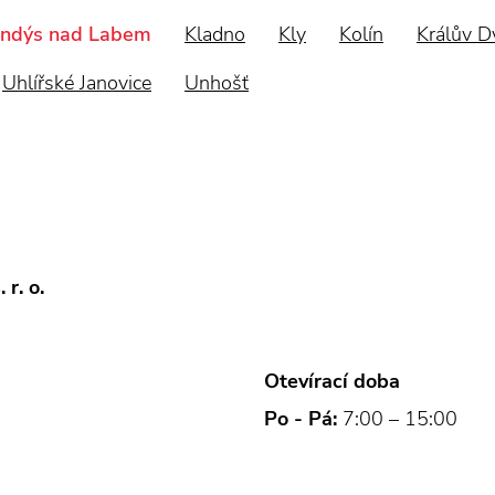
andýs nad Labem
Kladno
Kly
Kolín
Králův D
Uhlířské Janovice
Unhošť
r. o.
Otevírací doba
Po - Pá:
7:00 – 15:00