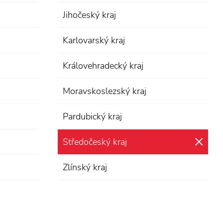
Jihočeský kraj
Karlovarský kraj
Královehradecký kraj
Moravskoslezský kraj
Pardubický kraj
Středočeský kraj
zru
Zlínský kraj