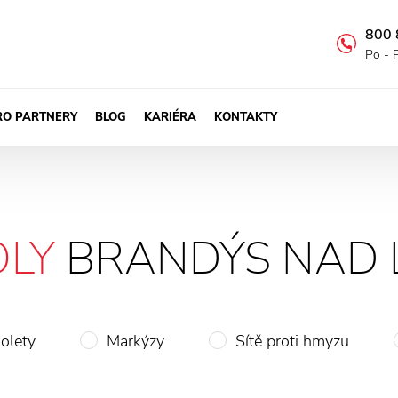
800 
Po - 
RO PARTNERY
BLOG
KARIÉRA
KONTAKTY
LY
BRANDÝS NAD 
olety
Markýzy
Sítě proti hmyzu