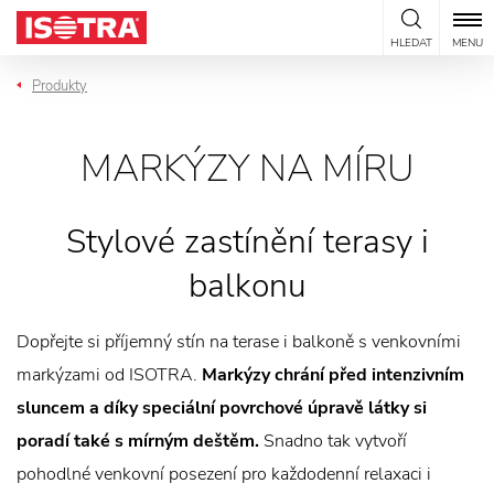
Přeskočit na obsah
HLEDAT
MENU
Produkty
MARKÝZY NA MÍRU
Stylové zastínění terasy i
balkonu
Dopřejte si příjemný stín na terase i balkoně s venkovními
markýzami od ISOTRA.
Markýzy chrání před intenzivním
sluncem a díky speciální povrchové úpravě látky si
poradí také s mírným deštěm.
Snadno tak vytvoří
pohodlné venkovní posezení pro každodenní relaxaci i