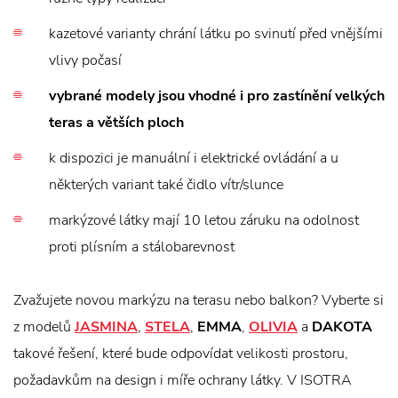
kazetové varianty chrání látku po svinutí před vnějšími
vlivy počasí
vybrané modely jsou vhodné i pro zastínění velkých
teras a větších ploch
k dispozici je manuální i elektrické ovládání a u
některých variant také čidlo vítr/slunce
markýzové látky mají 10 letou záruku na odolnost
proti plísním a stálobarevnost
Zvažujete novou markýzu na terasu nebo balkon? Vyberte si
z modelů
JASMINA
,
STELA
,
EMMA
,
OLIVIA
a
DAKOTA
takové řešení, které bude odpovídat velikosti prostoru,
požadavkům na design i míře ochrany látky. V ISOTRA