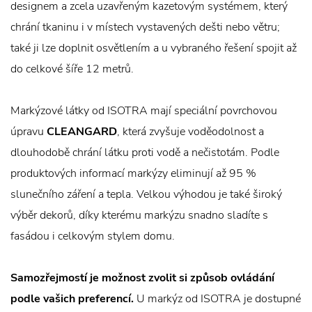
designem a zcela uzavřeným kazetovým systémem, který
chrání tkaninu i v místech vystavených dešti nebo větru;
také ji lze doplnit osvětlením a u vybraného řešení spojit až
do celkové šíře 12 metrů.
Markýzové látky od ISOTRA mají speciální povrchovou
úpravu
CLEANGARD
, která zvyšuje voděodolnost a
dlouhodobě chrání látku proti vodě a nečistotám. Podle
produktových informací markýzy eliminují až 95 %
slunečního záření a tepla. Velkou výhodou je také široký
výběr dekorů, díky kterému markýzu snadno sladíte s
fasádou i celkovým stylem domu.
Samozřejmostí je možnost zvolit si způsob ovládání
podle vašich preferencí.
U markýz od ISOTRA je dostupné