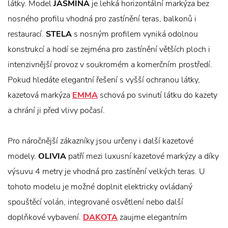
látky. Model
JASMINA
je lehká horizontální markýza bez
nosného profilu vhodná pro zastínění teras, balkonů i
restaurací.
STELA
s nosným profilem vyniká odolnou
konstrukcí a hodí se zejména pro zastínění větších ploch i
intenzivnější provoz v soukromém a komerčním prostředí.
Pokud hledáte elegantní řešení s vyšší ochranou látky,
kazetová markýza
EMMA
schová po svinutí látku do kazety
a chrání ji před vlivy počasí.
Pro náročnější zákazníky jsou určeny i další kazetové
modely.
OLIVIA
patří mezi luxusní kazetové markýzy a díky
výsuvu 4 metry je vhodná pro zastínění velkých teras. U
tohoto modelu je možné doplnit elektricky ovládaný
spouštěcí volán, integrované osvětlení nebo další
doplňkové vybavení.
DAKOTA
zaujme elegantním