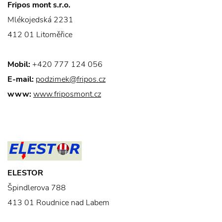
Fripos mont s.r.o.
Mlékojedská 2231
412 01 Litoměřice
Mobil:
+420 777 124 056
E-mail:
podzimek@fripos.cz
www:
www.friposmont.cz
ELESTOR
Špindlerova 788
413 01 Roudnice nad Labem