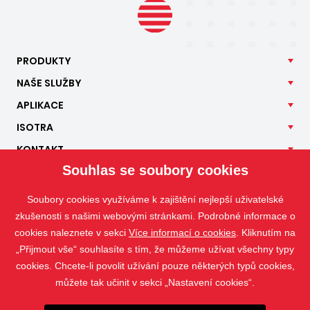
PRODUKTY
NAŠE
SLUŽBY
APLIKACE
ISOTRA
KONTAKT
Souhlas se soubory cookies
Soubory cookies využíváme k zajištění nejlepší uživatelské
zkušenosti s našimi webovými stránkami. Podrobné informace o
cookies naleznete v sekci
Více informací o cookies
. Kliknutím na
„Přijmout vše“ souhlasíte s tím, že můžeme užívat všechny typy
cookies. Chcete-li povolit užívání pouze některých typů cookies,
můžete tak učinit v sekci „Nastavení cookies“.