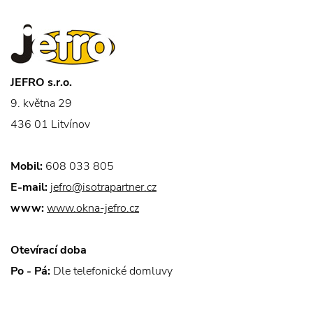
JEFRO s.r.o.
9. května 29
436 01 Litvínov
Mobil:
608 033 805
E-mail:
jefro@isotrapartner.cz
www:
www.okna-jefro.cz
Otevírací doba
Po - Pá:
Dle telefonické domluvy