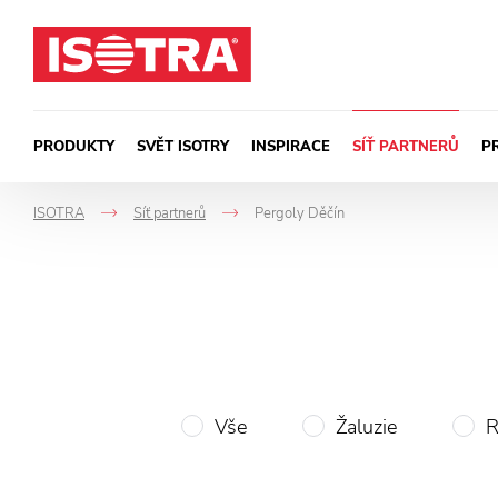
Přeskočit na obsah
PRODUKTY
SVĚT ISOTRY
INSPIRACE
SÍŤ PARTNERŮ
P
ISOTRA
Síť partnerů
Pergoly Děčín
->
->
Vše
Žaluzie
R