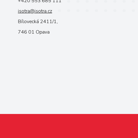
+420 553 685 111
isotra@isotra.cz
Bílovecká 2411/1,
746 01 Opava