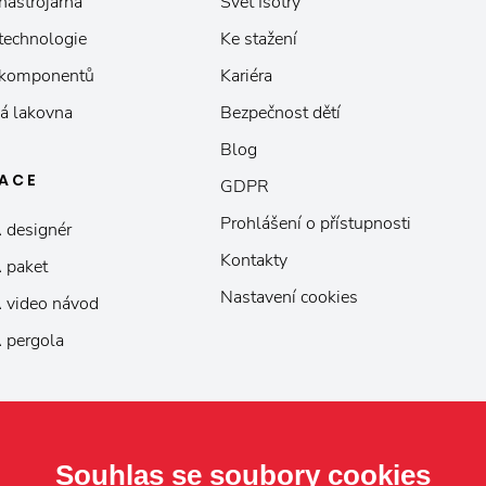
nástrojárna
Svět Isotry
 technologie
Ke stažení
 komponentů
Kariéra
á lakovna
Bezpečnost dětí
Blog
KACE
GDPR
Prohlášení o přístupnosti
 designér
Kontakty
 paket
Nastavení cookies
 video návod
 pergola
Souhlas se soubory cookies