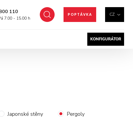
800 110
Hledat
CZ
POPTÁVKA
Pá 7.00 - 15.00 h
KONFIGURÁTOR
Japonské stěny
Pergoly