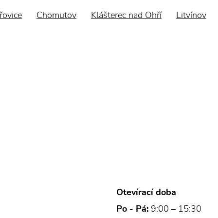
řovice
Chomutov
Klášterec nad Ohří
Litvínov
Otevírací doba
Po - Pá:
9:00 – 15:30