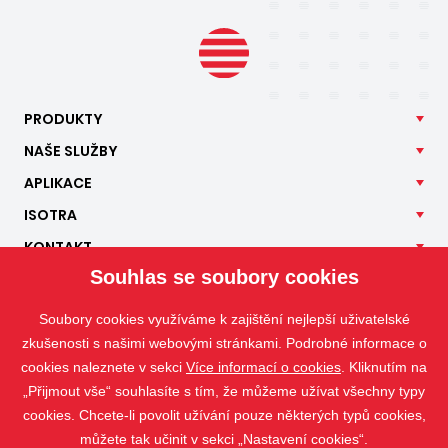
PRODUKTY
NAŠE
SLUŽBY
APLIKACE
ISOTRA
KONTAKT
Souhlas se soubory cookies
Soubory cookies využíváme k zajištění nejlepší uživatelské
zkušenosti s našimi webovými stránkami. Podrobné informace o
cookies naleznete v sekci
Více informací o cookies
. Kliknutím na
„Přijmout vše“ souhlasíte s tím, že můžeme užívat všechny typy
cookies. Chcete-li povolit užívání pouze některých typů cookies,
můžete tak učinit v sekci „Nastavení cookies“.