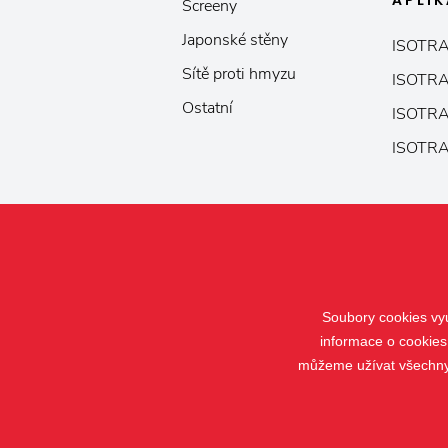
APLI
Screeny
Japonské stěny
ISOTRA
Sítě proti hmyzu
ISOTRA
Ostatní
ISOTRA
ISOTRA
Soubory cookies vyu
informace o cookies
můžeme užívat všechny t