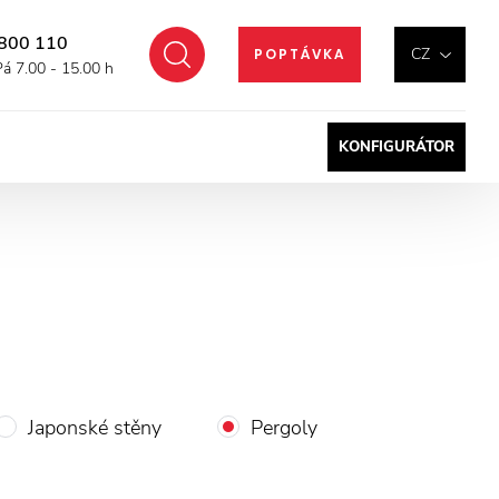
800 110
Hledat
CZ
POPTÁVKA
Pá 7.00 - 15.00 h
KONFIGURÁTOR
Japonské stěny
Pergoly