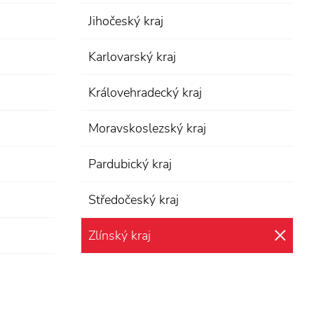
Jihočeský kraj
Karlovarský kraj
Královehradecký kraj
Moravskoslezský kraj
Pardubický kraj
Středočeský kraj
Zlínský kraj
zru