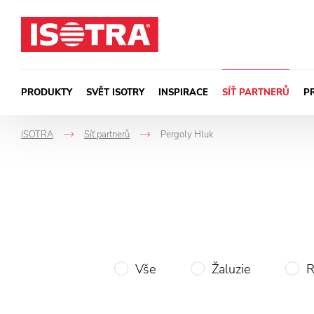
Přeskočit na obsah
PRODUKTY
SVĚT ISOTRY
INSPIRACE
SÍŤ PARTNERŮ
P
ISOTRA
Síť partnerů
Pergoly Hluk
->
->
Vše
Žaluzie
R