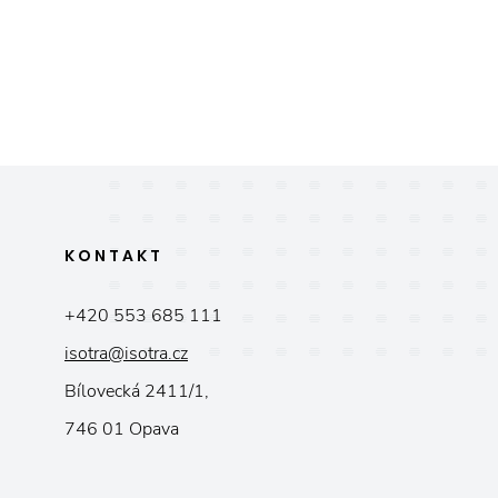
KONTAKT
+420 553 685 111
isotra@isotra.cz
Bílovecká 2411/1,
746 01 Opava