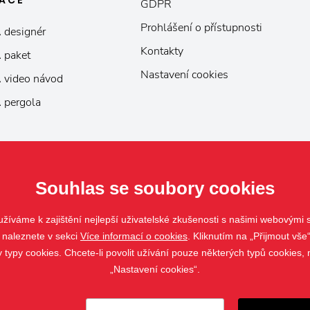
KACE
GDPR
Prohlášení o přístupnosti
 designér
Kontakty
 paket
Nastavení cookies
 video návod
 pergola
Souhlas se soubory cookies
žíváme k zajištění nejlepší uživatelské zkušenosti s našimi webovými
 naleznete v sekci
Více informací o cookies
. Kliknutím na „Přijmout vše“
ypy cookies. Chcete-li povolit užívání pouze některých typů cookies, m
„Nastavení cookies“.