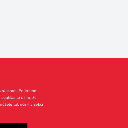
 stránkami. Podrobné
 souhlasíte s tím, že
ůžete tak učinit v sekci