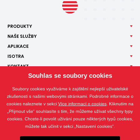
PRODUKTY
NAŠE
SLUŽBY
APLIKACE
ISOTRA
KONTAKT
Souhlas se soubory cookies
Soubory cookies využíváme k zajištění nejlepší uživatelské
zkušenosti s našimi webovými stránkami. Podrobné informace o
cookies naleznete v sekci
Více informací o cookies
. Kliknutím na
„Přijmout vše“ souhlasíte s tím, že můžeme užívat všechny typy
cookies. Chcete-li povolit užívání pouze některých typů cookies,
můžete tak učinit v sekci „Nastavení cookies“.