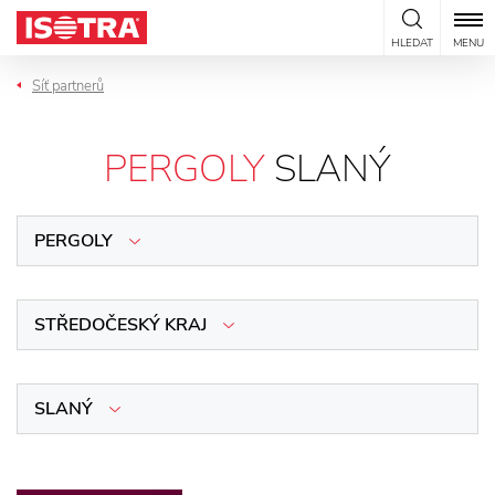
Přeskočit na obsah
HLEDAT
MENU
Síť partnerů
PERGOLY
SLANÝ
PERGOLY
STŘEDOČESKÝ KRAJ
SLANÝ