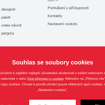
GDPR
Prohlášení o přístupnosti
 designér
Kontakty
 paket
Nastavení cookies
 video návod
 pergola
Souhlas se soubory cookies
žíváme k zajištění nejlepší uživatelské zkušenosti s našimi webovými
 naleznete v sekci
Více informací o cookies
. Kliknutím na „Přijmout vše“
ypy cookies. Chcete-li povolit užívání pouze některých typů cookies, m
„Nastavení cookies“.