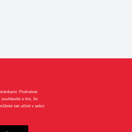
 stránkami. Podrobné
 souhlasíte s tím, že
ůžete tak učinit v sekci