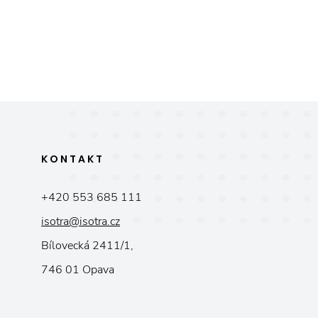
KONTAKT
+420 553 685 111
isotra@isotra.cz
Bílovecká 2411/1,
746 01 Opava