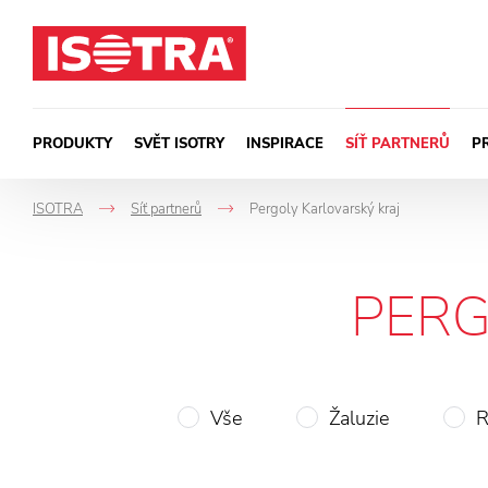
Přeskočit na obsah
PRODUKTY
SVĚT ISOTRY
INSPIRACE
SÍŤ PARTNERŮ
P
ISOTRA
Síť partnerů
Pergoly Karlovarský kraj
->
->
PERG
Vše
Žaluzie
R