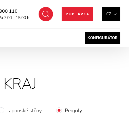
800 110
Hledat
CZ
POPTÁVKA
Pá 7.00 - 15.00 h
KONFIGURÁTOR
 KRAJ
Japonské stěny
Pergoly