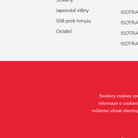
Screeny
Japonské stěny
ISOTRA
Sítě proti hmyzu
ISOTRA
Ostatní
ISOTRA
ISOTRA
Soubory cookies vyu
informace o cookies
můžeme užívat všechny t