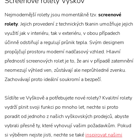
Screenové rolety Vyškov
Nejmodernější rolety jsou momentálně tzv.
screenové
rolety
. Jejich provedení z technických tkanin umožňuje jejich
využití jak v interiéru, tak v exteriéru, v obou případech
účinně odstiňují a regulují průnik tepla. Svým designem
propůjčují prostoru moderní nadčasový vzhled. Hlavní
předností screenových rolet je to, že ani v případě zatemnění
neomezují výhled ven, zůstávají ale neprůhledné zvenku.
Zachovávají proto ideální soukromí a bezpečí.
Sídlíte ve Vyškově a potřebujete nové rolety? Kvalitní rolety
vydrží plnit svoji funkci po mnoho let, nechte si proto
poradit od jednoho z našich vyškovských prodejců, abyste
vybrali přesně ty, které vyhovují vašim požadavkům. Pokud
si výběrem nejste jisti, nechte se také
inspirovat našimi