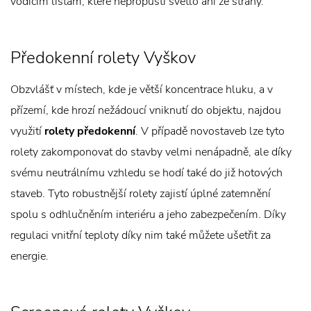
vodícím lištám, které nepropustí světlo ani ze strany.
Předokenní rolety Vyškov
Obzvlášť v místech, kde je větší koncentrace hluku, a v
přízemí, kde hrozí nežádoucí vniknutí do objektu, najdou
využití
rolety předokenní
. V případě novostaveb lze tyto
rolety zakomponovat do stavby velmi nenápadně, ale díky
svému neutrálnímu vzhledu se hodí také do již hotových
staveb. Tyto robustnější rolety zajistí úplné zatemnění
spolu s odhlučněním interiéru a jeho zabezpečením. Díky
regulaci vnitřní teploty díky nim také můžete ušetřit za
energie.