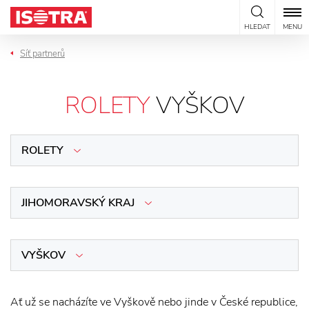
Přeskočit na obsah
HLEDAT
MENU
Síť partnerů
ROLETY
VYŠKOV
ROLETY
JIHOMORAVSKÝ KRAJ
VYŠKOV
Ať už se nacházíte ve Vyškově nebo jinde v České republice,