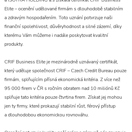
a ISOTRA HOLDING a.s získala certifikát CRIF Business
Elite – ocenění udělované firmám s dlouhodobě stabilním
a zdravým hospodařením. Toto uznání potvrzuje naši
finanční spolehlivost, důvěryhodnost a silné zázemí, díky
kterému Vám můžeme i nadále poskytovat kvalitní
produkty.
CRIF Business Elite je mezinárodně uznávaný certifikát,
který uděluje společnost CRIF – Czech Credit Bureau pouze
firmám, splňujícím přísná ekonomická kritéria. Z více než
95 000 firem v ČR s ročním obratem nad 10 miliónů Kč
splňuje tato kritéria pouze čtvrtina firem. Získat jej mohou
jen ty firmy, které prokazují stabilní růst, férový přístup
a dlouhodobou ekonomickou rovnováhu.