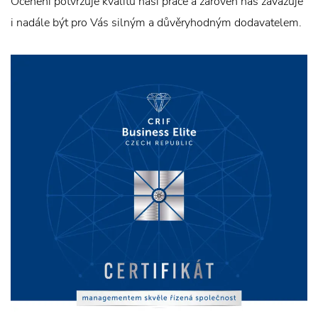
Ocenění potvrzuje kvalitu naší práce a zároveň nás zavazuje
i nadále být pro Vás silným a důvěryhodným dodavatelem.