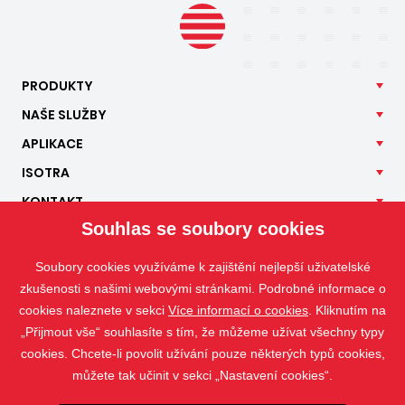
PRODUKTY
NAŠE
SLUŽBY
APLIKACE
ISOTRA
KONTAKT
Souhlas se soubory cookies
Soubory cookies využíváme k zajištění nejlepší uživatelské
zkušenosti s našimi webovými stránkami. Podrobné informace o
cookies naleznete v sekci
Více informací o cookies
. Kliknutím na
„Přijmout vše“ souhlasíte s tím, že můžeme užívat všechny typy
cookies. Chcete-li povolit užívání pouze některých typů cookies,
můžete tak učinit v sekci „Nastavení cookies“.