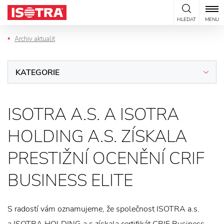
Přeskočit na obsah
HLEDAT
MENU
Archiv aktualit
KATEGORIE
ISOTRA A.S. A ISOTRA
HOLDING A.S. ZÍSKALA
PRESTIŽNÍ OCENĚNÍ CRIF
BUSINESS ELITE
S radostí vám oznamujeme, že společnost ISOTRA a.s.