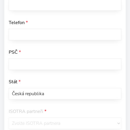
Telefon
*
PSČ
*
Stát
*
ISOTRA partneři
*