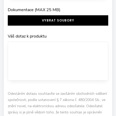
Dokumentace (MAX 25 MB)
VYBRAT SOUBORY
Váš dotaz k produktu
Odesláním dotazu souhlasíte se zasíláním obchodních sdělení
společnosti, podle ustanovení § 7 zákona č. 480/2004 Sb., ve
znění novel, na elektronickou adresu odesílatele. Odesílatel
zprávy si je plně vědom toho, že tento souhlas je oprávněn