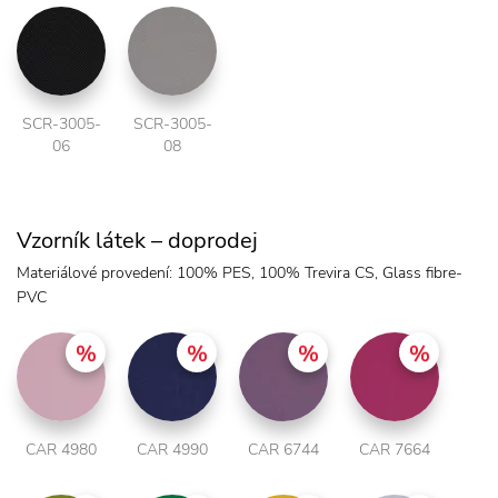
SCR-3005-
SCR-3005-
06
08
Vzorník látek – doprodej
Materiálové provedení: 100% PES, 100% Trevira CS, Glass fibre-
PVC
CAR 4980
CAR 4990
CAR 6744
CAR 7664