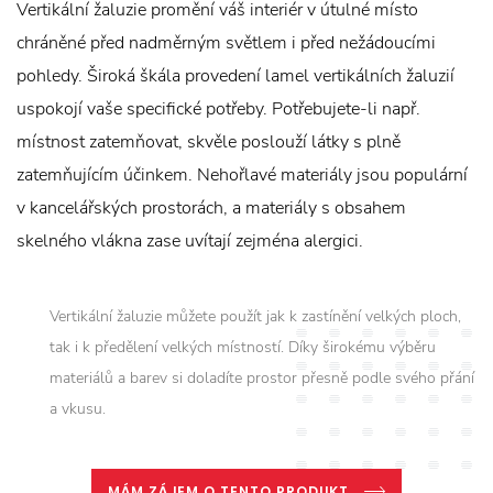
Vertikální žaluzie promění váš interiér v útulné místo
chráněné před nadměrným světlem i před nežádoucími
pohledy. Široká škála provedení lamel vertikálních žaluzií
uspokojí vaše specifické potřeby. Potřebujete-li např.
místnost zatemňovat, skvěle poslouží látky s plně
zatemňujícím účinkem. Nehořlavé materiály jsou populární
v kancelářských prostorách, a materiály s obsahem
skelného vlákna zase uvítají zejména alergici.
Vertikální žaluzie můžete použít jak k zastínění velkých ploch,
tak i k předělení velkých místností. Díky širokému výběru
materiálů a barev si doladíte prostor přesně podle svého přání
a vkusu.
MÁM ZÁJEM O TENTO PRODUKT