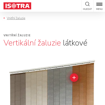
Přeskočit na obsah
HLEDAT
MENU
Vnitřní žaluzie
VNITŘNÍ ŽALUZIE
Vertikální žaluzie
látkové