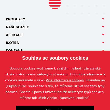
PRODUKTY
NAŠE
SLUŽBY
APLIKACE
ISOTRA
KONTAKT
Souhlas se soubory cookies
Soubory cookies využíváme k zajištění nejlepší uživatelské
zkušenosti s našimi webovými stránkami. Podrobné informace o
cookies naleznete v sekci
Více informací o cookies
. Kliknutím na
„Přijmout vše“ souhlasíte s tím, že můžeme užívat všechny typy
cookies. Chcete-li povolit užívání pouze některých typů cookies,
můžete tak učinit v sekci „Nastavení cookies“.