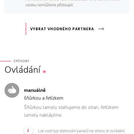
cestou nemůžeme přistoupit.
VYBRAT VHODNÉHO PARTNERA
ZPŮSOBY
Ovládání
manuálně
šňůrkou a řetízkem
Šňůrkou lamely stahujeme do stran, řetízkem
lamely naklápíme.
Lze volit typ stahování panelů na stranu (k ovládání,