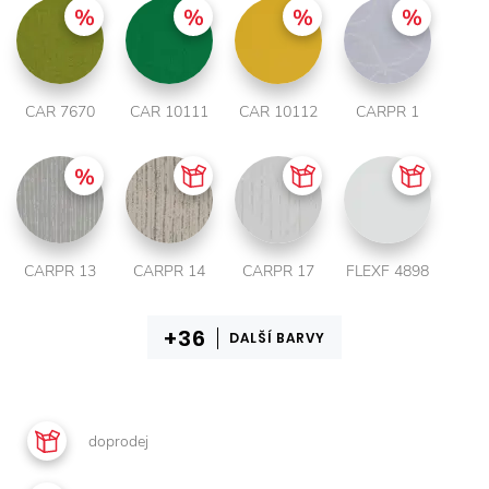
CAR 7670
CAR 10111
CAR 10112
CARPR 1
CARPR 13
CARPR 14
CARPR 17
FLEXF 4898
DALŠÍ BARVY
doprodej