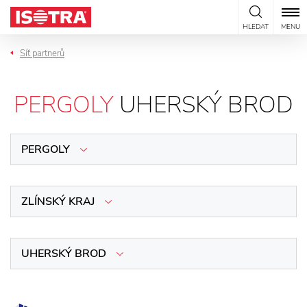
Přeskočit na obsah
HLEDAT
MENU
Síť partnerů
PERGOLY
UHERSKÝ BROD
PERGOLY
ZLÍNSKÝ KRAJ
UHERSKÝ BROD