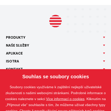
PRODUKTY
NAŠE
SLUŽBY
APLIKACE
ISOTRA
KONTAKT
Souhlas se soubory cookies
Soubory cookies využíváme k zajištění nejlepší uživatelské
zkušenosti s našimi webovými stránkami. Podrobné informace o
cookies naleznete v sekci
Více informací o cookies
. Kliknutím na
„Přijmout vše“ souhlasíte s tím, že můžeme užívat všechny typy
cookies. Chcete-li povolit užívání pouze některých typů cookies,