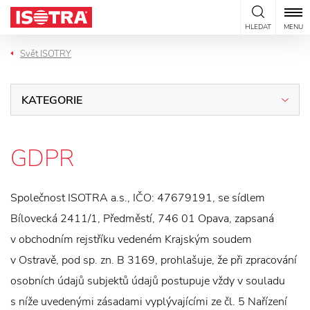
Přeskočit na obsah
HLEDAT
MENU
Svět ISOTRY
KATEGORIE
GDPR
Společnost ISOTRA a.s., IČO: 47679191, se sídlem
Bílovecká 2411/1, Předměstí, 746 01 Opava, zapsaná
v obchodním rejstříku vedeném Krajským soudem
v Ostravě, pod sp. zn. B 3169, prohlašuje, že při zpracování
osobních údajů subjektů údajů postupuje vždy v souladu
s níže uvedenými zásadami vyplývajícími ze čl. 5 Nařízení