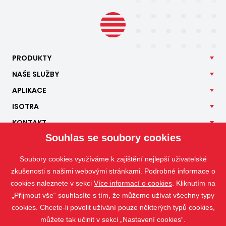
PRODUKTY
NAŠE
SLUŽBY
APLIKACE
ISOTRA
KONTAKT
Souhlas se soubory cookies
Soubory cookies využíváme k zajištění nejlepší uživatelské
zkušenosti s našimi webovými stránkami. Podrobné informace o
cookies naleznete v sekci
Více informací o cookies
. Kliknutím na
„Přijmout vše“ souhlasíte s tím, že můžeme užívat všechny typy
cookies. Chcete-li povolit užívání pouze některých typů cookies,
můžete tak učinit v sekci „Nastavení cookies“.