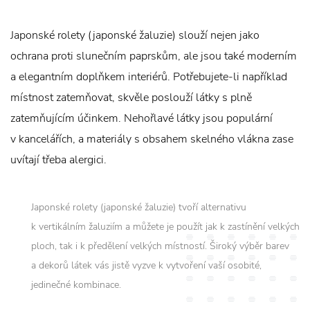
Japonské rolety (japonské žaluzie) slouží nejen jako
ochrana proti slunečním paprskům, ale jsou také moderním
a elegantním doplňkem interiérů. Potřebujete-li například
místnost zatemňovat, skvěle poslouží látky s plně
zatemňujícím účinkem. Nehořlavé látky jsou populární
v kancelářích, a materiály s obsahem skelného vlákna zase
uvítají třeba alergici.
Japonské rolety (japonské žaluzie) tvoří alternativu
k vertikálním žaluziím a můžete je použít jak k zastínění velkých
ploch, tak i k předělení velkých místností. Široký výběr barev
a dekorů látek vás jistě vyzve k vytvoření vaší osobité,
jedinečné kombinace.