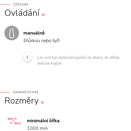
ZPŮSOBY
Ovládání
manuálně
šňůrkou nebo tyčí
Lze volit typ stahování panelů na stranu, do středu
nebo ke krajům.
GARANTOVANÉ
Rozměry
minimální šířka
1000 mm