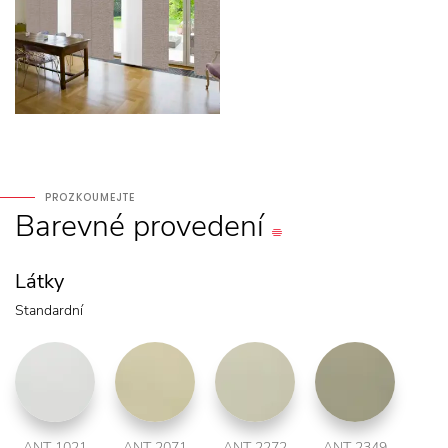
PROZKOUMEJTE
Barevné
provedení
Látky
Standardní
ANT 1021
ANT 2071
ANT 2272
ANT 2349