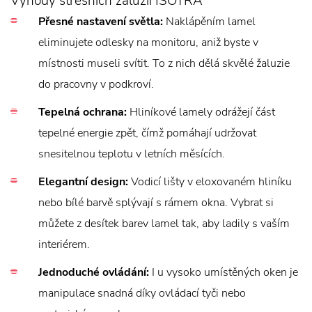
Výhody střešních žaluzií ISOTRA
Přesné nastavení světla:
Naklápěním lamel
eliminujete odlesky na monitoru, aniž byste v
místnosti museli svítit. To z nich dělá skvělé žaluzie
do pracovny v podkroví.
Tepelná ochrana:
Hliníkové lamely odrážejí část
tepelné energie zpět, čímž pomáhají udržovat
snesitelnou teplotu v letních měsících.
Elegantní design:
Vodicí lišty v eloxovaném hliníku
nebo bílé barvě splývají s rámem okna. Vybrat si
můžete z desítek barev lamel tak, aby ladily s vaším
interiérem.
Jednoduché ovládání:
I u vysoko umístěných oken je
manipulace snadná díky ovládací tyči nebo