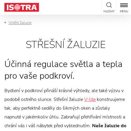
Přeskočit na obsah
HLEDAT
MENU
Vnitřní žaluzie
STŘEŠNÍ ŽALUZIE
Účinná regulace světla a tepla
pro vaše podkroví.
Bydlení v podkroví přináší krásné výhledy, ale také výzvu v
podobě ostrého slunce. Střešní žaluzie
V-lite
konstruujeme
tak, aby perfektně seděly do šikmých oken a zůstaly
napnuté v jakémkoliv úhlu. Zabraňují přehřívání místnosti a
chrání vás i váš nábytek před vyblednutím.
Naše žaluzie do