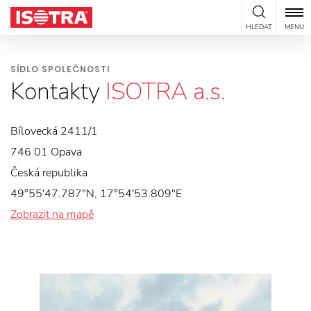
Přeskočit na obsah
HLEDAT
MENU
SÍDLO SPOLEČNOSTI
Kontakty
ISOTRA a.s.
Bílovecká 2411/1
746 01 Opava
Česká republika
49°55'47.787"N, 17°54'53.809"E
Zobrazit na mapě