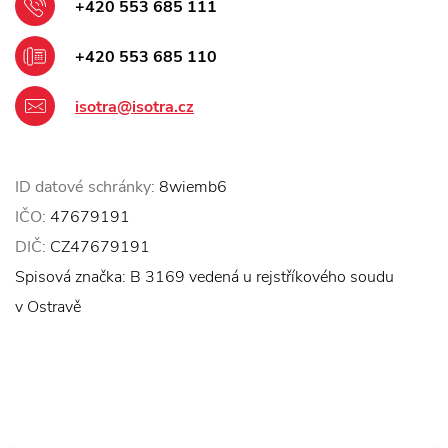
+420 553 685 111
+420 553 685 110
isotra@isotra.cz
ID datové schránky:
8wiemb6
IČO:
47679191
DIČ:
CZ47679191
Spisová značka: B 3169 vedená u rejstříkového soudu
v Ostravě