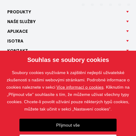
PRODUKTY
NAŠE
SLUŽBY
APLIKACE
ISOTRA
KONTAKT
Souhlas se soubory cookies
Soubory cookies využíváme k zajištění nejlepší uživatelské
zkušenosti s našimi webovými stránkami. Podrobné informace o
cookies naleznete v sekci
Více informací o cookies
. Kliknutím na
„Přijmout vše“ souhlasíte s tím, že můžeme užívat všechny typy
cookies. Chcete-li povolit užívání pouze některých typů cookies,
můžete tak učinit v sekci „Nastavení cookies“.
Přijmout vše
Fotografie jsou chráněny autorským právem a jejich stahování nebo