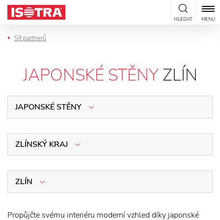
Přeskočit na obsah
HLEDAT
MENU
Síť partnerů
JAPONSKÉ STĚNY
ZLÍN
JAPONSKÉ STĚNY
ZLÍNSKÝ KRAJ
ZLÍN
Propůjčte svému interiéru moderní vzhled díky japonské