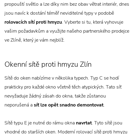
propouští světlo a lze díky nim bez obav větrat interiér, dnes
jsou navíc k dostání téměř neviditelné typy v podobě
rolovacích sítí proti hmyzu
. Vyberte si tu, která vyhovuje
vašim požadavkům a využijte našeho partnerského prodejce
ve Zlíně, který je vám nejblíž.
Okenní sítě proti hmyzu Zlín
Sítě do oken nabízíme v několika typech. Typ C se hodí
prakticky pro každé okno včetně těch atypických. Tato síť
nevyžaduje žádný zásah do okna, takže zůstanou
neporušená a
síť lze opět snadno demontovat
.
Sítě typu E je nutné do rámu okna
navrtat
. Tyto sítě jsou
vhodné do starších oken. Moderní rolovací sítě proti hmyzu