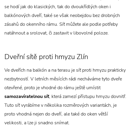
se hodí jak do klasických, tak do dvoukřídlých oken i
balkónových dveří, také se však neobejdou bez drobných
zásahů do okenního rámu. Síť můžete ale podle potřeby
natáhnout a srolovat, či zastavit v libovolné poloze.
Dveřní sítě proti hmyzu Zlín
Ve dveřích na balkón a na terasu je síť proti hmyzu prakticky
nezbytností. V letních měsících rádi necháváme tyto dveře
otevřené, proto je vhodné do rámu ještě umístit
samozavíratelnou síť
, která zamezí přístupu hmyzu dovnitř.
Tuto síť vyrábíme v několika rozměrových variantách, je
proto vhodná nejen do dveří, ale také do oken větší
velikosti, a lze ji snadno snímat.