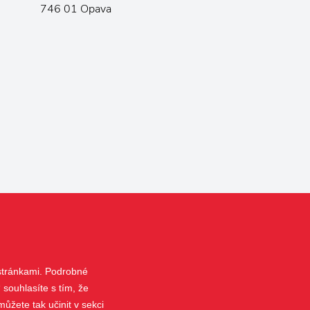
746 01 Opava
 stránkami. Podrobné
 souhlasíte s tím, že
ůžete tak učinit v sekci