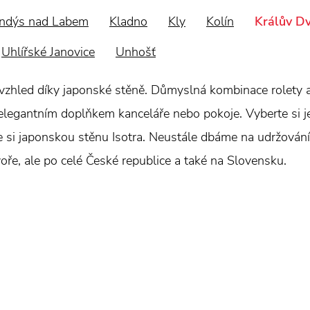
ndýs nad Labem
Kladno
Kly
Kolín
Králův D
Uhlířské Janovice
Unhošť
vzhled díky japonské stěně. Důmyslná kombinace rolety a ž
 elegantním doplňkem kanceláře nebo pokoje. Vyberte si 
 si japonskou stěnu Isotra. Neustále dbáme na udržování 
voře, ale po celé České republice a také na Slovensku.