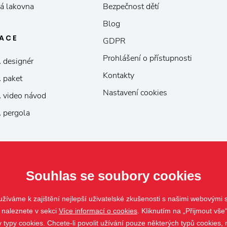
á lakovna
Bezpečnost dětí
Blog
KACE
GDPR
Prohlášení o přístupnosti
 designér
Kontakty
 paket
Nastavení cookies
 video návod
 pergola
Souhlas se soubory cookies
žíváme k zajištění nejlepší uživatelské zkušenosti s našimi webovými
 naleznete v sekci
Více informací o cookies
. Kliknutím na „Přijmout vše“
ypy cookies. Chcete-li povolit užívání pouze některých typů cookies, m