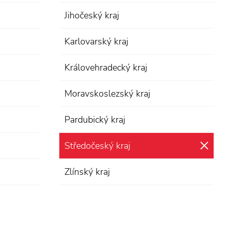
Jihočeský kraj
Karlovarský kraj
Královehradecký kraj
Moravskoslezský kraj
Pardubický kraj
Středočeský kraj
zru
Zlínský kraj