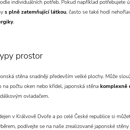
podle individuálních potřeb. Pokud například potřebujete 
ěny
s plně zatemňující látkou
, často se také hodí nehořla
ergiky
.
ypy prostor
aponská stěna snadněji především velké plochy. Může slouž
o na počtu oken nebo křídel, japonská stěna
komplexně o
dálkovým ovladačem.
rodejen v Králvově Dvoře a po celé České republice si můž
výběrem, podívejte se na naše zrealizované japonské stěny 