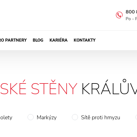
800 
Po - 
RO PARTNERY
BLOG
KARIÉRA
KONTAKTY
SKÉ STĚNY
KRÁLŮV
olety
Markýzy
Sítě proti hmyzu