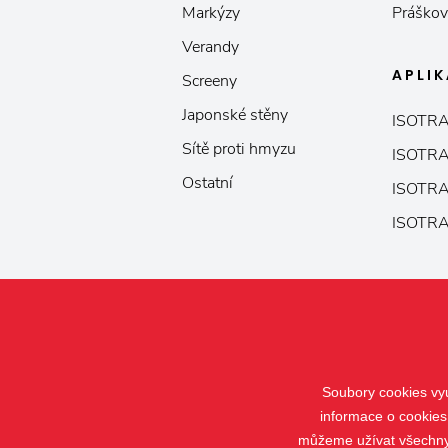
Markýzy
Práškov
Verandy
APLI
Screeny
Japonské stěny
ISOTRA
Sítě proti hmyzu
ISOTRA
Ostatní
ISOTRA
ISOTRA
Soubory cookies vyu
informace o cookies
můžeme užívat všechny t