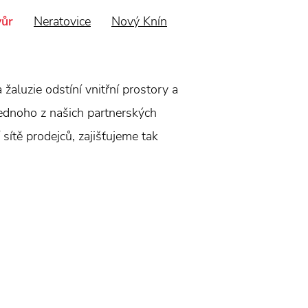
vůr
Neratovice
Nový Knín
aluzie odstíní vnitřní prostory a
jednoho z našich partnerských
sítě prodejců, zajišťujeme tak