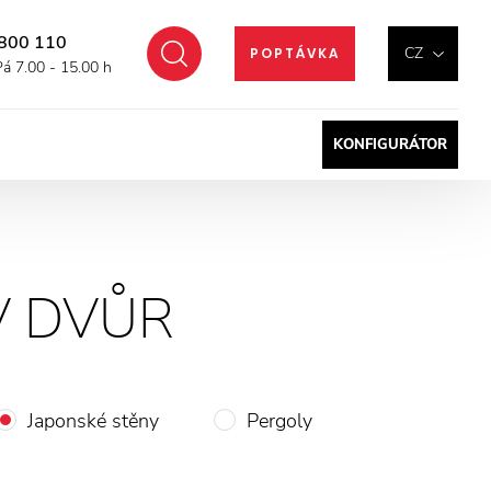
800 110
Hledat
CZ
POPTÁVKA
Pá 7.00 - 15.00 h
KONFIGURÁTOR
 DVŮR
Japonské stěny
Pergoly