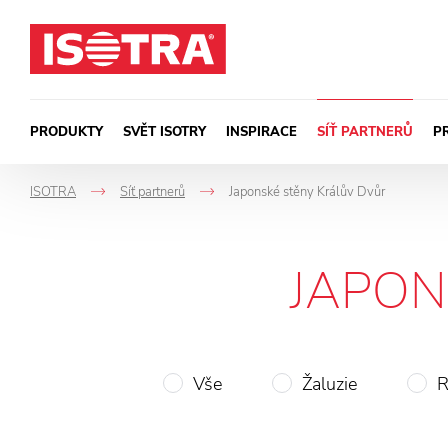
Přeskočit na obsah
PRODUKTY
SVĚT ISOTRY
INSPIRACE
SÍŤ PARTNERŮ
P
ISOTRA
Síť partnerů
Japonské stěny Králův Dvůr
->
->
JAPON
Vše
Žaluzie
R