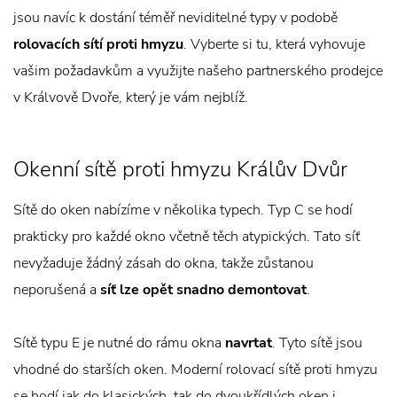
jsou navíc k dostání téměř neviditelné typy v podobě
rolovacích sítí proti hmyzu
. Vyberte si tu, která vyhovuje
vašim požadavkům a využijte našeho partnerského prodejce
v Králvově Dvoře, který je vám nejblíž.
Okenní sítě proti hmyzu Králův Dvůr
Sítě do oken nabízíme v několika typech. Typ C se hodí
prakticky pro každé okno včetně těch atypických. Tato síť
nevyžaduje žádný zásah do okna, takže zůstanou
neporušená a
síť lze opět snadno demontovat
.
Sítě typu E je nutné do rámu okna
navrtat
. Tyto sítě jsou
vhodné do starších oken. Moderní rolovací sítě proti hmyzu
se hodí jak do klasických, tak do dvoukřídlých oken i