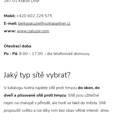
267 01 Králův Dvůr
Mobil:
+420 602 229 575
E-mail:
berkazaluzie@isotrapartner.cz
www:
www.izaluzie.com
Otevírací doba
Po - Pá:
8:00 – 17:00 – dle telefonické domluvy.
Jaký typ sítě vybrat?
V katalogu Isotra najdete sítě proti hmyzu
do oken, do
dveří a plisované sítě proti hmyzu
. Sítě jsou užitečné
nejen na chalupě v přírodě, ale hodí se také do města. Sítě
propouští světlo a lze díky nim bez obav větrat interiér, dnes