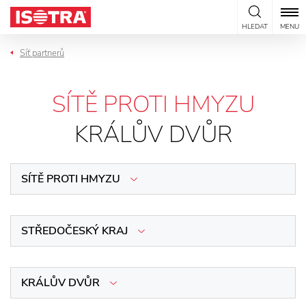
Přeskočit na obsah
HLEDAT
MENU
Síť partnerů
SÍTĚ PROTI HMYZU
KRÁLŮV DVŮR
SÍTĚ PROTI HMYZU
STŘEDOČESKÝ KRAJ
KRÁLŮV DVŮR