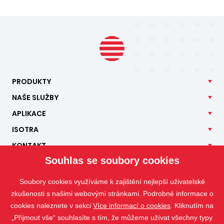
PRODUKTY
NAŠE
SLUŽBY
APLIKACE
ISOTRA
KONTAKT
Souhlas se soubory cookies
Soubory cookies využíváme k zajištění nejlepší uživatelské
zkušenosti s našimi webovými stránkami. Podrobné informace o
cookies naleznete v sekci
Více informací o cookies
. Kliknutím na
„Přijmout vše“ souhlasíte s tím, že můžeme užívat všechny typy