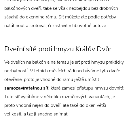
balkónových dveří, také se však neobejdou bez drobných
zásahů do okenního rámu. Síť můžete ale podle potřeby
natáhnout a srolovat, či zastavit v libovolné poloze.
Dveřní sítě proti hmyzu Králův Dvůr
Ve dveřích na balkón a na terasu je síť proti hmyzu prakticky
nezbytností. V letních měsících rádi necháváme tyto dveře
otevřené, proto je vhodné do rámu ještě umístit
samozavíratelnou síť
, která zamezí přístupu hmyzu dovnitř.
Tuto síť vyrábíme v několika rozměrových variantách, je
proto vhodná nejen do dveří, ale také do oken větší
velikosti, a lze ji snadno snímat.