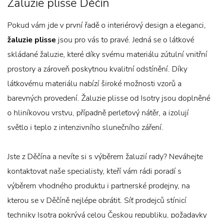
Žaluzie plisse Děčín
Pokud vám jde v první řadě o interiérový design a eleganci,
žaluzie plisse
jsou pro vás to pravé. Jedná se o látkové
skládané žaluzie, které díky svému materiálu zútulní vnitřní
prostory a zároveň poskytnou kvalitní odstínění. Díky
látkovému materiálu nabízí široké možnosti vzorů a
barevných provedení. Žaluzie plisse od Isotry jsou doplněné
o hliníkovou vrstvu, případně perleťový nátěr, a izolují
světlo i teplo z intenzivního slunečního záření.
Jste z Děčína a nevíte si s výběrem žaluzií rady? Neváhejte
kontaktovat naše specialisty, kteří vám rádi poradí s
výběrem vhodného produktu i partnerské prodejny, na
kterou se v Děčíně nejlépe obrátit. Síť prodejců stínicí
techniky Isotra pokrývá celou Českou republiku, požadavky