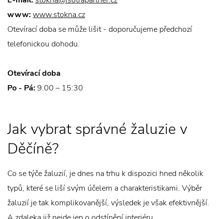
E-mail:
stokna@isotrapartner.cz
www:
www.stokna.cz
Otevírací doba se může lišit - doporučujeme předchozí
telefonickou dohodu.
Otevírací doba
Po - Pá:
9:00 – 15:30
Jak vybrat správné žaluzie v
Děčíně?
Co se týče žaluzií, je dnes na trhu k dispozici hned několik
typů, které se liší svým účelem a charakteristikami. Výběr
žaluzií je tak komplikovanější, výsledek je však efektivnější.
A zdaleka již nejde jen o odstínění interiéru.