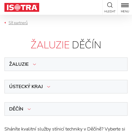
Přeskočit na obsah
HLEDAT
MENU
Síť partnerů
ŽALUZIE
DĚČÍN
ŽALUZIE
ÚSTECKÝ KRAJ
DĚČÍN
Sháníte kvalitní služby stínicí techniky v Děčíně? Vyberte si