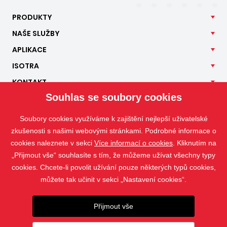
PRODUKTY
NAŠE
SLUŽBY
APLIKACE
ISOTRA
KONTAKT
Souhlas se soubory cookies
Soubory cookies využíváme k zajištění nejlepší uživatelské
zkušenosti s našimi webovými stránkami. Podrobné informace o
cookies naleznete v sekci
Více informací o cookies
. Kliknutím na
„Přijmout vše“ souhlasíte s tím, že můžeme užívat všechny typy
cookies. Chcete-li povolit užívání pouze některých typů cookies,
můžete tak učinit v sekci „Nastavení cookies“.
Přijmout vše
Fotografie jsou chráněny autorským právem a jejich stahování nebo