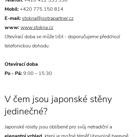
Telefon:
+420 412 535 330
Mobil:
+420 775 150 814
E-mail:
stokna@isotrapartner.cz
www:
www.stokna.cz
Otevírací doba se může lišit - doporučujeme předchozí
telefonickou dohodu.
Otevírací doba
Po - Pá:
9:00 – 15:30
V čem jsou japonské stěny
jedinečné?
Japonské rolety jsou oblíbené pro svůj netradiční a
elegantní vzhled
, který je možné téměř libovolně barevně