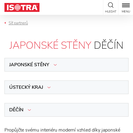
Přeskočit na obsah
HLEDAT
MENU
Síť partnerů
JAPONSKÉ STĚNY
DĚČÍN
JAPONSKÉ STĚNY
ÚSTECKÝ KRAJ
DĚČÍN
Propůjčte svému interiéru moderní vzhled díky japonské