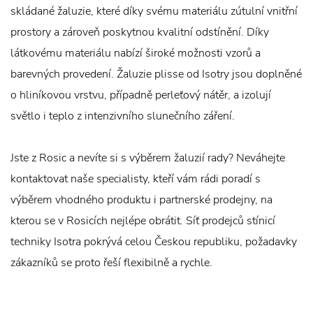
skládané žaluzie, které díky svému materiálu zútulní vnitřní
prostory a zároveň poskytnou kvalitní odstínění. Díky
látkovému materiálu nabízí široké možnosti vzorů a
barevných provedení. Žaluzie plisse od Isotry jsou doplněné
o hliníkovou vrstvu, případně perleťový nátěr, a izolují
světlo i teplo z intenzivního slunečního záření.
Jste z Rosic a nevíte si s výběrem žaluzií rady? Neváhejte
kontaktovat naše specialisty, kteří vám rádi poradí s
výběrem vhodného produktu i partnerské prodejny, na
kterou se v Rosicích nejlépe obrátit. Síť prodejců stínicí
techniky Isotra pokrývá celou Českou republiku, požadavky
zákazníků se proto řeší flexibilně a rychle.