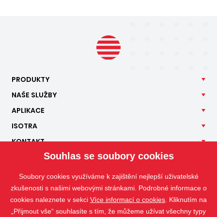
PRODUKTY
NAŠE
SLUŽBY
APLIKACE
ISOTRA
KONTAKT
Souhlas se soubory cookies
Soubory cookies využíváme k zajištění nejlepší uživatelské
zkušenosti s našimi webovými stránkami. Podrobné informace o
cookies naleznete v sekci
Více informací o cookies
. Kliknutím na
„Přijmout vše“ souhlasíte s tím, že můžeme užívat všechny typy