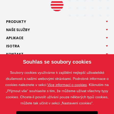
PRODUKTY
NAŠE
SLUŽBY
APLIKACE
ISOTRA
KONTAKT
Souhlas se soubory cookies
Soubory cookies využíváme k zajištění nejlepší uživatelské
zkušenosti s našimi webovými stránkami. Podrobné informace o
cookies naleznete v sekci
Více informací o cookies
. Kliknutím na
„Přijmout vše“ souhlasíte s tím, že můžeme užívat všechny typy
cookies. Chcete-li povolit užívání pouze některých typů cookies,
můžete tak učinit v sekci „Nastavení cookies“.