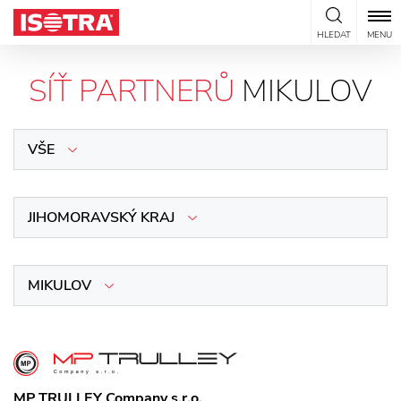
Přeskočit na obsah
HLEDAT
MENU
SÍŤ PARTNERŮ
MIKULOV
VŠE
JIHOMORAVSKÝ KRAJ
MIKULOV
MP TRULLEY Company s.r.o.