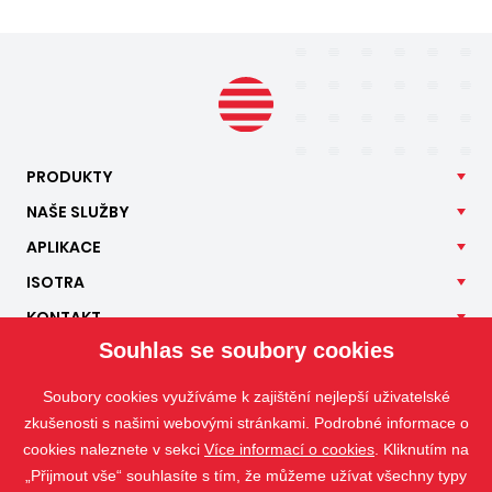
PRODUKTY
NAŠE
SLUŽBY
APLIKACE
ISOTRA
KONTAKT
Souhlas se soubory cookies
Soubory cookies využíváme k zajištění nejlepší uživatelské
zkušenosti s našimi webovými stránkami. Podrobné informace o
cookies naleznete v sekci
Více informací o cookies
. Kliknutím na
„Přijmout vše“ souhlasíte s tím, že můžeme užívat všechny typy