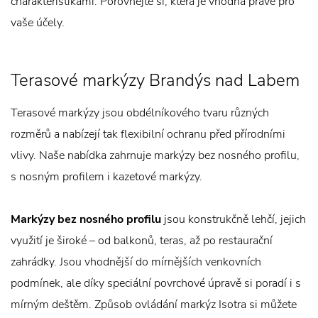
charakteristikami. Porovnejte si, která je vhodná právě pro
vaše účely.
Terasové markýzy Brandýs nad Labem
Terasové markýzy jsou obdélníkového tvaru různých
rozměrů a nabízejí tak flexibilní ochranu před přírodními
vlivy. Naše nabídka zahrnuje markýzy bez nosného profilu,
s nosným profilem i kazetové markýzy.
Markýzy bez nosného profilu
jsou konstrukčně lehčí, jejich
využití je široké – od balkonů, teras, až po restaurační
zahrádky. Jsou vhodnější do mírnějších venkovních
podmínek, ale díky speciální povrchové úpravě si poradí i s
mírným deštěm. Způsob ovládání markýz Isotra si můžete