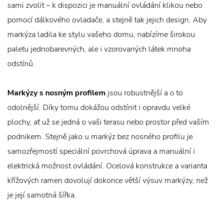
sami zvolit – k dispozici je manuální ovládání klikou nebo
pomocí dálkového ovladače, a stejně tak jejich design. Aby
markýza ladila ke stylu vašeho domu, nabízíme širokou
paletu jednobarevných, ale i vzorovaných látek mnoha
odstínů.
Markýzy s nosným profilem
jsou robustnější a o to
odolnější. Díky tomu dokážou odstínit i opravdu velké
plochy, ať už se jedná o vaši terasu nebo prostor před vaším
podnikem. Stejně jako u markýz bez nosného profilu je
samozřejmostí speciální povrchová úprava a manuální i
elektrická možnost ovládání. Ocelová konstrukce a varianta
křížových ramen dovolují dokonce větší výsuv markýzy, než
je její samotná šířka.