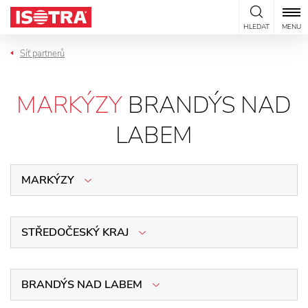
Přeskočit na obsah
HLEDAT
MENU
Síť partnerů
MARKÝZY
BRANDÝS NAD
LABEM
MARKÝZY
STŘEDOČESKÝ KRAJ
BRANDÝS NAD LABEM