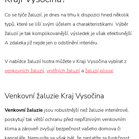
Co se týče žaluzií, je dnes na trhu k dispozici hned několik
typů, které se liší svým účelem a charakteristikami. Výběr
žaluzií je tak komplikovanější, výsledek je však efektivnější.
A zdaleka již nejde jen o odstínění interiéru.
V nabídce žaluzií Isotra můžete v Kraji Vysočina vybírat z
venkovních žaluzií
,
vnitřních žaluzií
a
žaluzií plisse
.
Venkovní žaluzie Kraj Vysočina
Venkovní žaluzie
jsou robustnější než žaluzie interiérové,
poskytují tak větší ochranu před nepříznivým venkovním
klima a zároveň zvyšují bezpečnost vašeho domova či
kanceláře. Nemusíte se však bát, že zaplatíte za funkčnost