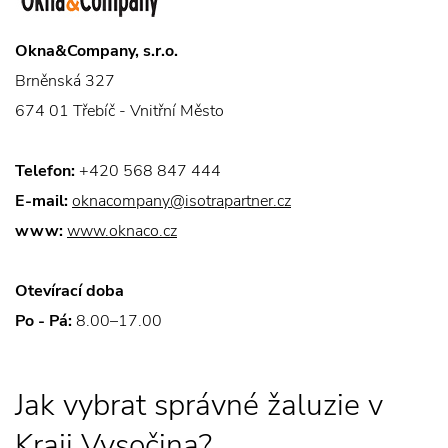
Okna&Company, s.r.o.
Brněnská 327
674 01 Třebíč - Vnitřní Město
Telefon:
+420 568 847 444
E-mail:
oknacompany@isotrapartner.cz
www:
www.oknaco.cz
Otevírací doba
Po - Pá:
8.00–17.00
Jak vybrat správné žaluzie v
Kraji Vysočina?