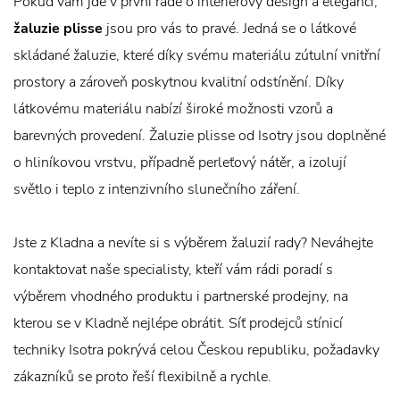
Pokud vám jde v první řadě o interiérový design a eleganci,
žaluzie plisse
jsou pro vás to pravé. Jedná se o látkové
skládané žaluzie, které díky svému materiálu zútulní vnitřní
prostory a zároveň poskytnou kvalitní odstínění. Díky
látkovému materiálu nabízí široké možnosti vzorů a
barevných provedení. Žaluzie plisse od Isotry jsou doplněné
o hliníkovou vrstvu, případně perleťový nátěr, a izolují
světlo i teplo z intenzivního slunečního záření.
Jste z Kladna a nevíte si s výběrem žaluzií rady? Neváhejte
kontaktovat naše specialisty, kteří vám rádi poradí s
výběrem vhodného produktu i partnerské prodejny, na
kterou se v Kladně nejlépe obrátit. Síť prodejců stínicí
techniky Isotra pokrývá celou Českou republiku, požadavky
zákazníků se proto řeší flexibilně a rychle.