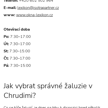
Telefon:
+420 602 502 964
E-mail:
lexikon@isotrapartner.cz
www:
www.okna-lexikon.cz
Otevírací doba
Po:
7:30–17:00
Út:
7:30–17:00
St:
7:30–15:00
Čt:
7:30–17:00
Pá:
7:30–15:00
Jak vybrat správné žaluzie v
Chrudimi?
Co se týče žaluzií, je dnes na trhu k dispozici hned několik