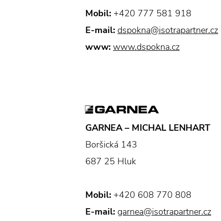
Mobil:
+420 777 581 918
E-mail:
dspokna@isotrapartner.cz
www:
www.dspokna.cz
GARNEA – MICHAL LENHART
Boršická 143
687 25 Hluk
Mobil:
+420 608 770 808
E-mail:
garnea@isotrapartner.cz