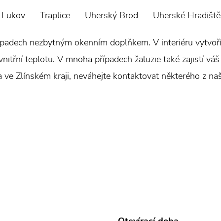
Lukov
Traplice
Uherský Brod
Uherské Hradiště
padech nezbytným okenním doplňkem. V interiéru vytvoří 
itřní teplotu. V mnoha případech žaluzie také zajistí váš 
ra ve Zlínském kraji, neváhejte kontaktovat některého z na