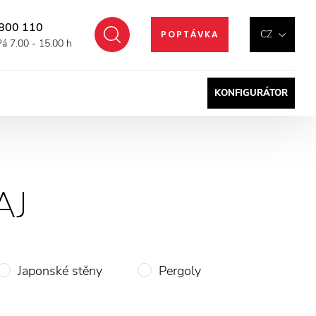
800 110
Hledat
CZ
POPTÁVKA
Pá 7.00 - 15.00 h
KONFIGURÁTOR
AJ
Japonské stěny
Pergoly