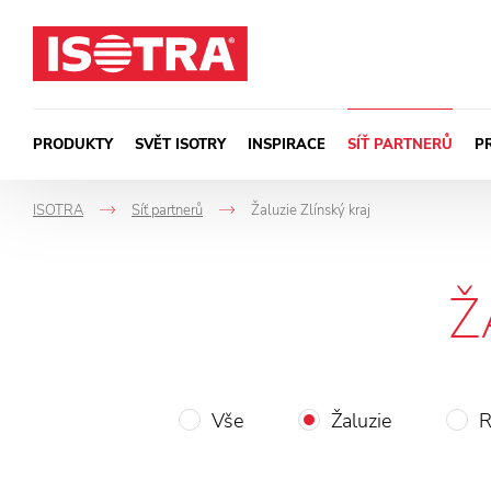
Přeskočit na obsah
PRODUKTY
SVĚT ISOTRY
INSPIRACE
SÍŤ PARTNERŮ
P
ISOTRA
Síť partnerů
Žaluzie Zlínský kraj
->
->
Ž
Vše
Žaluzie
R