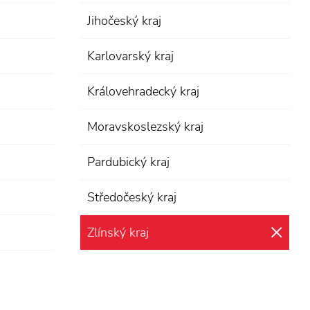
Jihočeský kraj
Karlovarský kraj
Královehradecký kraj
Moravskoslezský kraj
Pardubický kraj
Středočeský kraj
Zlínský kraj
zru