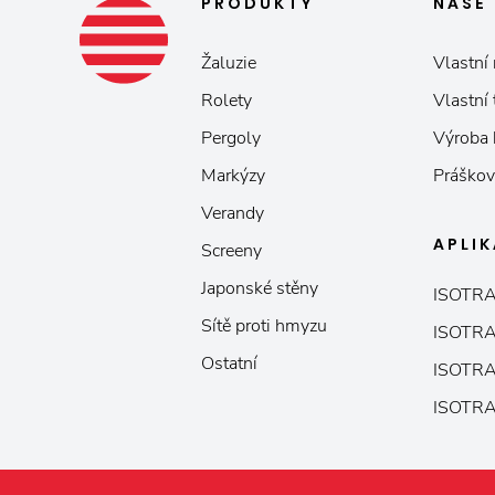
PRODUKTY
NAŠE
Žaluzie
Vlastní 
Rolety
Vlastní
Pergoly
Výroba
Markýzy
Práškov
Verandy
APLI
Screeny
Japonské stěny
ISOTRA
Sítě proti hmyzu
ISOTRA
Ostatní
ISOTRA
ISOTRA