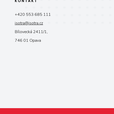
KONTAKT
+420 553 685 111
isotra@isotra.cz
Bílovecká 2411/1,
746 01 Opava