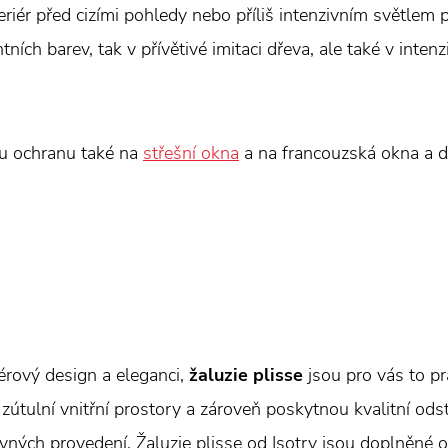
teriér před cizími pohledy nebo příliš intenzivním světlem
ních barev, tak v přívětivé imitaci dřeva, ale také v intenz
ou ochranu také na
střešní okna
a na francouzská okna a d
érový design a eleganci,
žaluzie plisse
jsou pro vás to pr
 zútulní vnitřní prostory a zároveň poskytnou kvalitní ods
vných provedení. Žaluzie plisse od Isotry jsou doplněné o