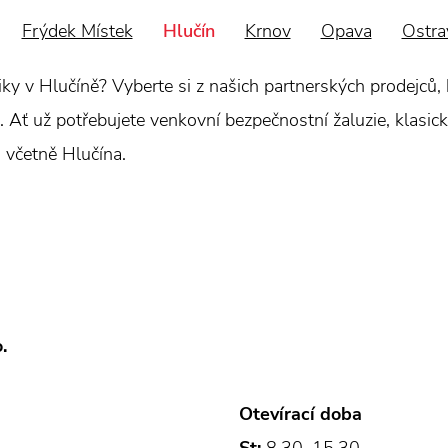
Frýdek Místek
Hlučín
Krnov
Opava
Ostra
hniky v Hlučíně? Vyberte si z našich partnerských prodejc
 Ať už potřebujete venkovní bezpečnostní žaluzie, klasické
, včetně Hlučína.
.
Otevírací doba