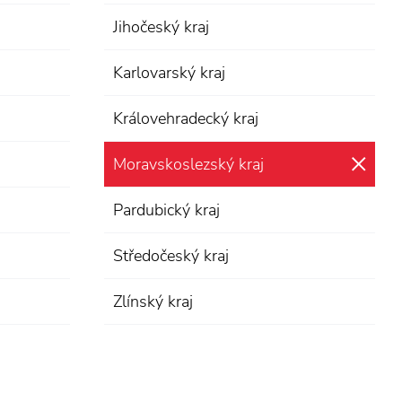
Jihočeský kraj
Karlovarský kraj
Královehradecký kraj
Moravskoslezský kraj
zru
Pardubický kraj
Středočeský kraj
Zlínský kraj