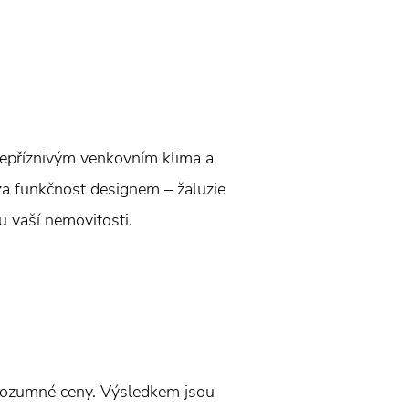
 nepříznivým venkovním klima a
za funkčnost designem – žaluzie
lu vaší nemovitosti.
 rozumné ceny. Výsledkem jsou