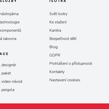
SLUŽBY
ISOTRA
nástrojárna
Svět Isotry
 technologie
Ke stažení
 komponentů
Kariéra
á lakovna
Bezpečnost dětí
Blog
KACE
GDPR
Prohlášení o přístupnosti
 designér
Kontakty
 paket
Nastavení cookies
 video návod
 pergola