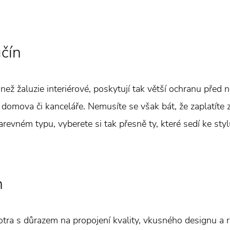
čín
než žaluzie interiérové, poskytují tak větší ochranu před
domova či kanceláře. Nemusíte se však bát, že zaplatíte 
barevném typu, vyberete si tak přesně ty, které sedí ke sty
n
otra s důrazem na propojení kvality, vkusného designu a