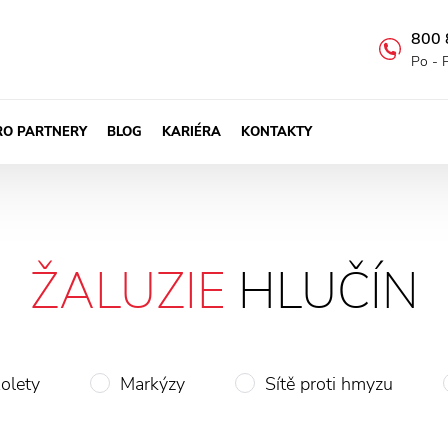
800 
Po - 
RO PARTNERY
BLOG
KARIÉRA
KONTAKTY
ŽALUZIE
HLUČÍN
olety
Markýzy
Sítě proti hmyzu