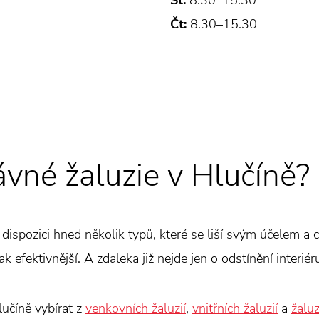
St:
8.30–15.30
Čt:
8.30–15.30
ávné žaluzie v Hlučíně?
k dispozici hned několik typů, které se liší svým účelem a c
k efektivnější. A zdaleka již nejde jen o odstínění interiér
lučíně vybírat z
venkovních žaluzií
,
vnitřních žaluzií
a
žaluz