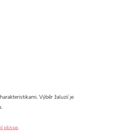
harakteristikami. Výběr žaluzií je
u.
ií plisse
.