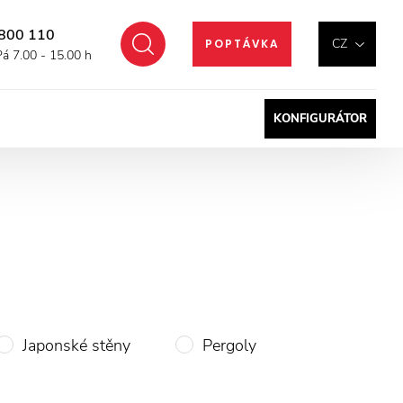
800 110
Hledat
CZ
POPTÁVKA
Pá 7.00 - 15.00 h
KONFIGURÁTOR
Japonské stěny
Pergoly