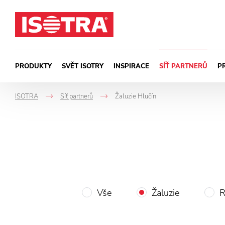
Přeskočit na obsah
PRODUKTY
SVĚT ISOTRY
INSPIRACE
SÍŤ PARTNERŮ
P
ISOTRA
Síť partnerů
Žaluzie Hlučín
->
->
Vše
Žaluzie
R