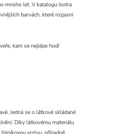
 po mnoho let. V katalogu Isotra
ivnějších barvách, které rozjasní
veře, kam se nejlépe hodí
avé. Jedná se o látkové skládané
tínění. Díky látkovému materiálu
 hliníkovou vrstvu, případně