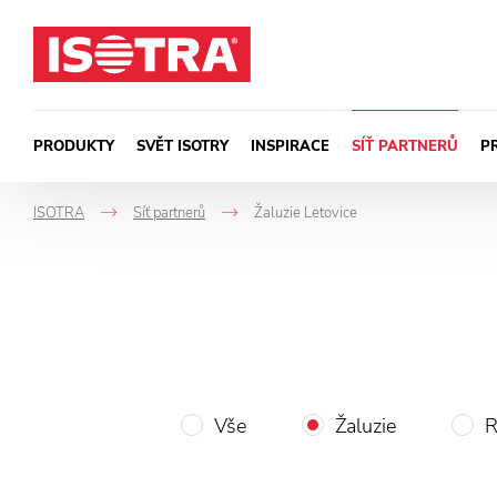
Přeskočit na obsah
PRODUKTY
SVĚT ISOTRY
INSPIRACE
SÍŤ PARTNERŮ
P
ISOTRA
Síť partnerů
Žaluzie Letovice
->
->
Vše
Žaluzie
R