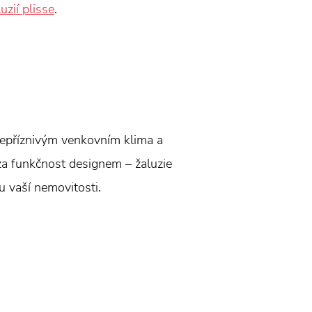
luzií plisse
.
 nepříznivým venkovním klima a
za funkčnost designem – žaluzie
lu vaší nemovitosti.