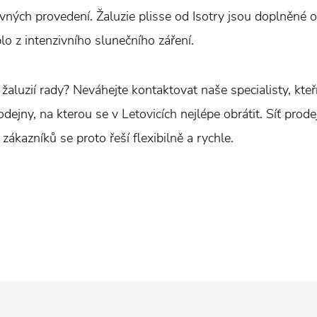
vných provedení. Žaluzie plisse od Isotry jsou doplněné o
eplo z intenzivního slunečního záření.
m žaluzií rady? Neváhejte kontaktovat naše specialisty, kte
ejny, na kterou se v Letovicích nejlépe obrátit. Síť prodej
ákazníků se proto řeší flexibilně a rychle.