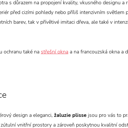
otra s důrazem na propojení kvality, vkusného designu a
teriér před cizími pohledy nebo příliš intenzivním světlem
ních barev, tak v přívětivé imitaci dřeva, ale také v intenz
ou ochranu také na
střešní okna
a na francouzská okna a d
ce
érový design a eleganci,
žaluzie plisse
jsou pro vás to pr
 zútulní vnitřní prostory a zároveň poskytnou kvalitní ods