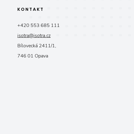
KONTAKT
+420 553 685 111
isotra@isotra.cz
Bílovecká 2411/1,
746 01 Opava