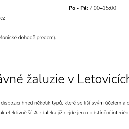
Po - Pá:
7:00–15:00
.cz
efonické dohodě předem).
ávné žaluzie v Letovicíc
k dispozici hned několik typů, které se liší svým účelem a c
k efektivnější. A zdaleka již nejde jen o odstínění interiér