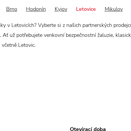
Brno
Hodonín
Kyjov
Letovice
Mikulov
hniky v Letovicích? Vyberte si z našich partnerských prode
 Ať už potřebujete venkovní bezpečnostní žaluzie, klasické
 včetně Letovic.
Otevírací doba