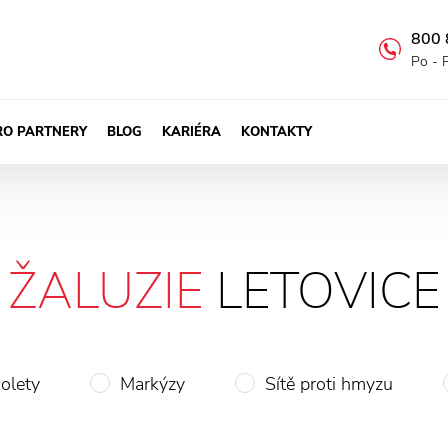
800 
Po - 
RO PARTNERY
BLOG
KARIÉRA
KONTAKTY
ŽALUZIE
LETOVICE
olety
Markýzy
Sítě proti hmyzu