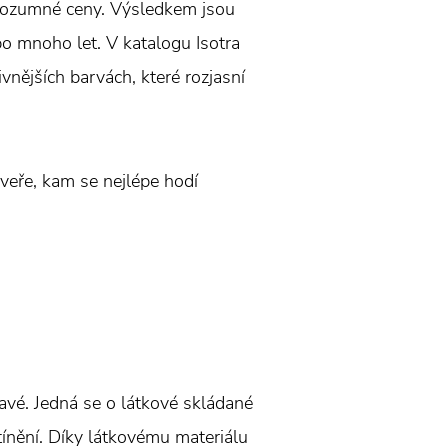
 rozumné ceny. Výsledkem jsou
 po mnoho let. V katalogu Isotra
ivnějších barvách, které rozjasní
veře, kam se nejlépe hodí
avé. Jedná se o látkové skládané
tínění. Díky látkovému materiálu