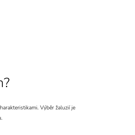
h?
harakteristikami. Výběr žaluzií je
u.