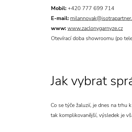
Mobil:
+420 777 699 714
E-mail:
milannovak@isotrapartner
www:
www.zaclonygarnyze.cz
Otevírací doba showroomu (po tel
Jak vybrat spr
Co se týče žaluzií, je dnes na trhu 
tak komplikovanější, výsledek je vša