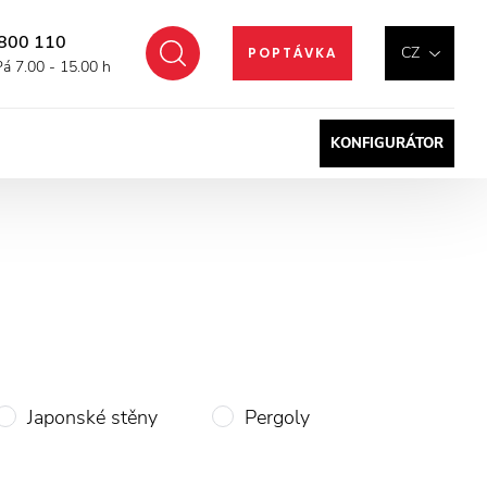
800 110
Hledat
CZ
POPTÁVKA
Pá 7.00 - 15.00 h
KONFIGURÁTOR
Japonské stěny
Pergoly