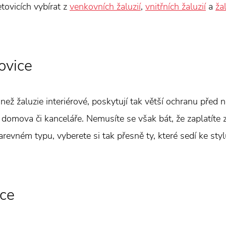
tovicích vybírat z
venkovních žaluzií
,
vnitřních žaluzií
a
ža
ovice
než žaluzie interiérové, poskytují tak větší ochranu před
domova či kanceláře. Nemusíte se však bát, že zaplatíte 
barevném typu, vyberete si tak přesně ty, které sedí ke sty
ice