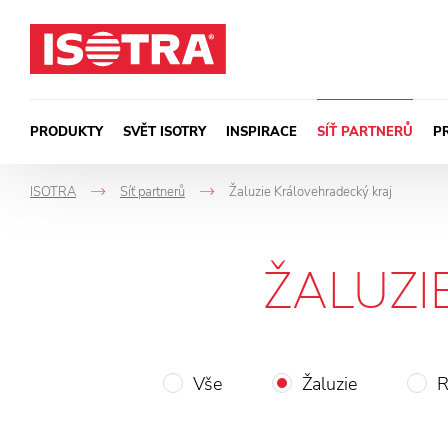
Přeskočit na obsah
PRODUKTY
SVĚT ISOTRY
INSPIRACE
SÍŤ PARTNERŮ
P
ISOTRA
Síť partnerů
Žaluzie Královehradecký kraj
->
->
ŽALUZI
Vše
Žaluzie
R