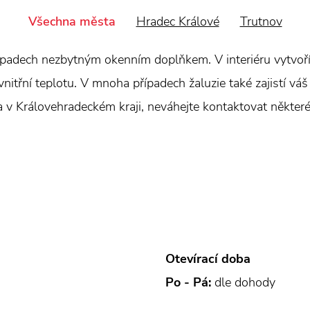
Všechna města
Hradec Králové
Trutnov
padech nezbytným okenním doplňkem. V interiéru vytvoří 
itřní teplotu. V mnoha případech žaluzie také zajistí váš 
ra v Královehradeckém kraji, neváhejte kontaktovat někter
Otevírací doba
Po - Pá:
dle dohody