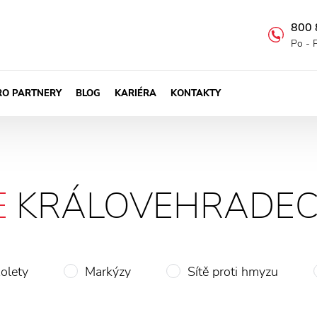
800 
Po - 
RO PARTNERY
BLOG
KARIÉRA
KONTAKTY
E
KRÁLOVEHRADECK
olety
Markýzy
Sítě proti hmyzu