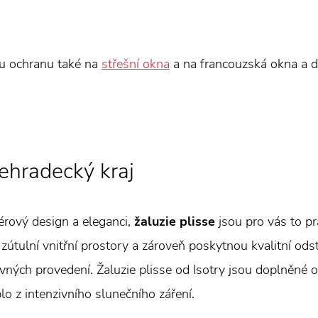
ou ochranu také na
střešní okna
a na francouzská okna a d
vehradecký kraj
érový design a eleganci,
žaluzie plisse
jsou pro vás to pr
 zútulní vnitřní prostory a zároveň poskytnou kvalitní ods
vných provedení. Žaluzie plisse od Isotry jsou doplněné o
eplo z intenzivního slunečního záření.