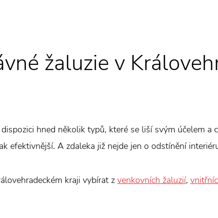
rávné žaluzie v Králove
k dispozici hned několik typů, které se liší svým účelem a c
k efektivnější. A zdaleka již nejde jen o odstínění interiér
rálovehradeckém kraji vybírat z
venkovních žaluzií
,
vnitřníc