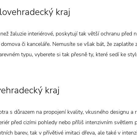
lovehradecký kraj
než žaluzie interiérové, poskytují tak větší ochranu před
domova či kanceláře. Nemusíte se však bát, že zaplatíte 
barevném typu, vyberete si tak přesně ty, které sedí ke sty
vehradecký kraj
otra s důrazem na propojení kvality, vkusného designu a
teriér před cizími pohledy nebo příliš intenzivním světlem
ních barev, tak v přívětivé imitaci dřeva, ale také v intenz