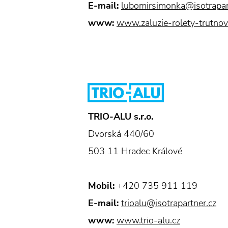
E-mail:
lubomirsimonka@isotrapar
www:
www.zaluzie-rolety-trutnov
TRIO-ALU s.r.o.
Dvorská 440/60
503 11 Hradec Králové
Mobil:
+420 735 911 119
E-mail:
trioalu@isotrapartner.cz
www:
www.trio-alu.cz