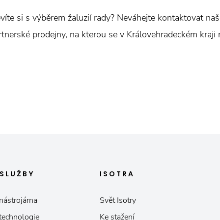
víte si s výběrem žaluzií rady? Neváhejte kontaktovat naše
nerské prodejny, na kterou se v Královehradeckém kraji n
SLUŽBY
ISOTRA
nástrojárna
Svět Isotry
 technologie
Ke stažení