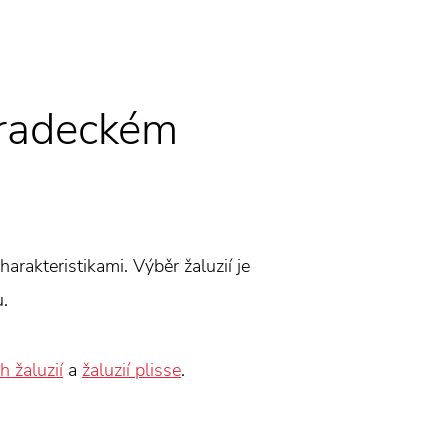
hradeckém
harakteristikami. Výběr žaluzií je
u.
h žaluzií
a
žaluzií plisse
.