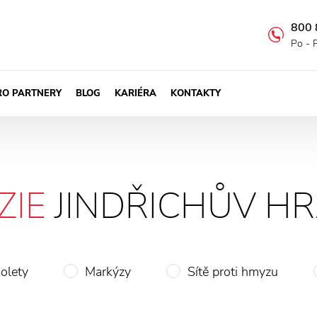
800 
Po - 
RO PARTNERY
BLOG
KARIÉRA
KONTAKTY
ZIE
JINDŘICHŮV H
olety
Markýzy
Sítě proti hmyzu