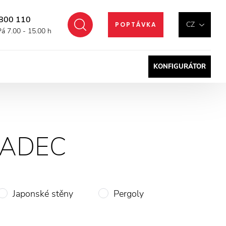
800 110
Hledat
CZ
POPTÁVKA
Pá 7.00 - 15.00 h
KONFIGURÁTOR
RADEC
Japonské stěny
Pergoly