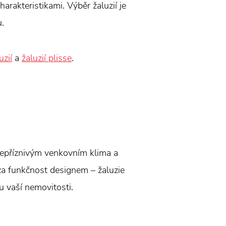
harakteristikami. Výběr žaluzií je
u.
uzií
a
žaluzií plisse
.
 nepříznivým venkovním klima a
za funkčnost designem – žaluzie
lu vaší nemovitosti.