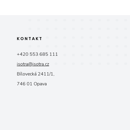
KONTAKT
+420 553 685 111
isotra@isotra.cz
Bílovecká 2411/1,
746 01 Opava