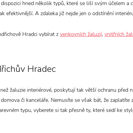
k dispozici hned několik typů, které se liší svým účelem a c
k efektivnější. A zdaleka již nejde jen o odstínění interiér
indřichově Hradci vybírat z
venkovních žaluzií
,
vnitřních žal
dřichův Hradec
než žaluzie interiérové, poskytují tak větší ochranu před
domova či kanceláře. Nemusíte se však bát, že zaplatíte 
barevném typu, vyberete si tak přesně ty, které sedí ke sty