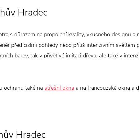
ichův Hradec
otra s důrazem na propojení kvality, vkusného designu a
teriér před cizími pohledy nebo příliš intenzivním světlem
ních barev, tak v přívětivé imitaci dřeva, ale také v intenz
ou ochranu také na
střešní okna
a na francouzská okna a d
ichův Hradec