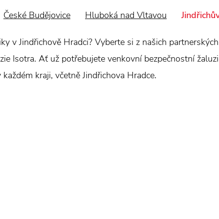
České Budějovice
Hluboká nad Vltavou
Jindřichů
hniky v Jindřichově Hradci? Vyberte si z našich partnerský
e Isotra. Ať už potřebujete venkovní bezpečnostní žaluzie,
v každém kraji, včetně Jindřichova Hradce.