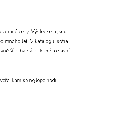
 rozumné ceny. Výsledkem jsou
 po mnoho let. V katalogu Isotra
ivnějších barvách, které rozjasní
veře, kam se nejlépe hodí