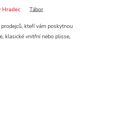
v Hradec
Tábor
ch prodejců, kteří vám poskytnou
 klasické vnitřní nebo plisse,