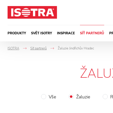
Přeskočit na obsah
PRODUKTY
SVĚT ISOTRY
INSPIRACE
SÍŤ PARTNERŮ
P
ISOTRA
Síť partnerů
Žaluzie Jindřichův Hradec
->
->
ŽALU
Vše
Žaluzie
R