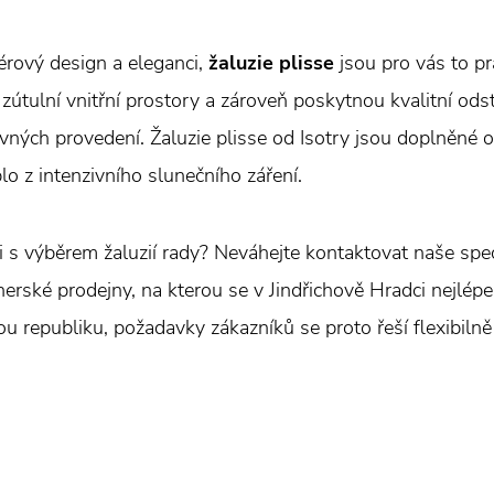
érový design a eleganci,
žaluzie plisse
jsou pro vás to pr
 zútulní vnitřní prostory a zároveň poskytnou kvalitní ods
vných provedení. Žaluzie plisse od Isotry jsou doplněné o
eplo z intenzivního slunečního záření.
i s výběrem žaluzií rady? Neváhejte kontaktovat naše speci
ské prodejny, na kterou se v Jindřichově Hradci nejlépe ob
u republiku, požadavky zákazníků se proto řeší flexibilně 