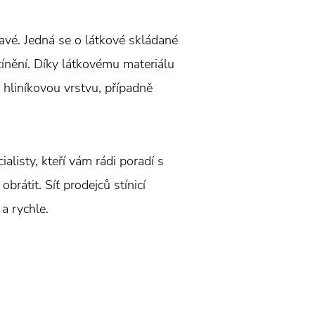
avé. Jedná se o látkové skládané
tínění. Díky látkovému materiálu
 hliníkovou vrstvu, případně
alisty, kteří vám rádi poradí s
rátit. Síť prodejců stínicí
a rychle.