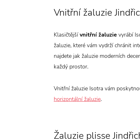
Vnitřní žaluzie Jindř
Klasičtější
vnitřní žaluzie
vyrábí Is
žaluzie, které vám vydrží chránit in
najdete jak žaluzie moderních decent
každý prostor.
Vnitřní žaluzie Isotra vám poskytn
horizontální žaluzie
.
Žaluzie plisse Jindř