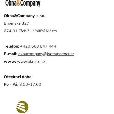
Okna&Company, s.r.o.
Brněnská 327
674 01 Třebíč - Vnitřní Město
Telefon:
+420 568 847 444
E-mail:
oknacompany@isotrapartner.cz
www:
www.oknaco.cz
Otevírací doba
Po - Pá:
8.00–17.00