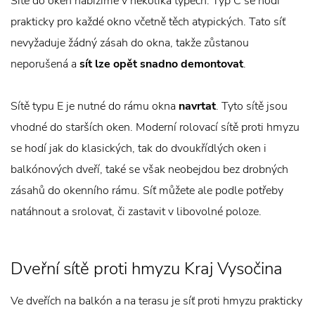
Sítě do oken nabízíme v několika typech. Typ C se hodí
prakticky pro každé okno včetně těch atypických. Tato síť
nevyžaduje žádný zásah do okna, takže zůstanou
neporušená a
sít lze opět snadno demontovat
.
Sítě typu E je nutné do rámu okna
navrtat
. Tyto sítě jsou
vhodné do starších oken. Moderní rolovací sítě proti hmyzu
se hodí jak do klasických, tak do dvoukřídlých oken i
balkónových dveří, také se však neobejdou bez drobných
zásahů do okenního rámu. Síť můžete ale podle potřeby
natáhnout a srolovat, či zastavit v libovolné poloze.
Dveřní sítě proti hmyzu Kraj Vysočina
Ve dveřích na balkón a na terasu je síť proti hmyzu prakticky