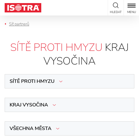
Přeskočit na obsah
HLEDAT
MENU
Síť partnerů
SÍTĚ PROTI HMYZU
KRAJ
VYSOČINA
SÍTĚ PROTI HMYZU
KRAJ VYSOČINA
VŠECHNA MĚSTA