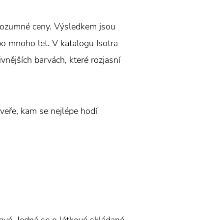
 rozumné ceny. Výsledkem jsou
 po mnoho let. V katalogu Isotra
ivnějších barvách, které rozjasní
veře, kam se nejlépe hodí