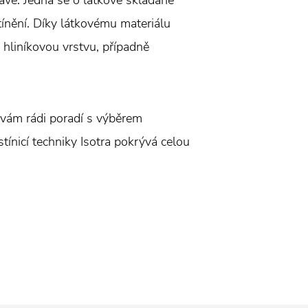
avé. Jedná se o látkové skládané
tínění. Díky látkovému materiálu
 hliníkovou vrstvu, případně
í vám rádi poradí s výběrem
tínicí techniky Isotra pokrývá celou