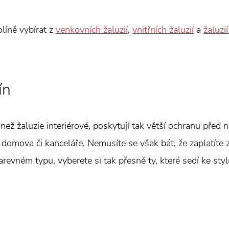
olíně vybírat z
venkovních žaluzií
,
vnitřních žaluzií
a
žaluzií
ín
než žaluzie interiérové, poskytují tak větší ochranu před
domova či kanceláře. Nemusíte se však bát, že zaplatíte 
barevném typu, vyberete si tak přesně ty, které sedí ke sty