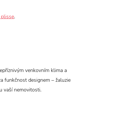
 plisse
.
 nepříznivým venkovním klima a
za funkčnost designem – žaluzie
lu vaší nemovitosti.