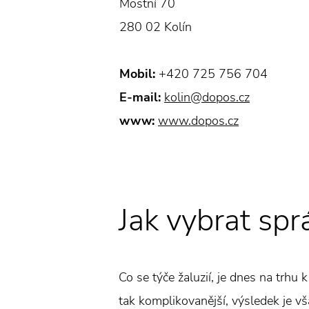
Mostní 70
280 02 Kolín
Mobil:
+420 725 756 704
E-mail:
kolin@dopos.cz
www:
www.dopos.cz
Jak vybrat spr
Co se týče žaluzií, je dnes na trhu 
tak komplikovanější, výsledek je vša