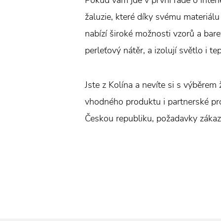
Pokud vám jde v první řadě o interi
žaluzie, které díky svému materiálu
nabízí široké možnosti vzorů a bare
perleťový nátěr, a izolují světlo i t
Jste z Kolína a nevíte si s výběrem
vhodného produktu i partnerské prod
Českou republiku, požadavky zákazní