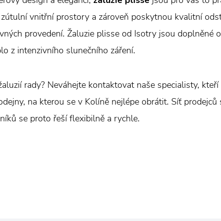
érový design a eleganci,
žaluzie plisse
jsou pro vás to pr
 zútulní vnitřní prostory a zároveň poskytnou kvalitní ods
vných provedení. Žaluzie plisse od Isotry jsou doplněné o
eplo z intenzivního slunečního záření.
 žaluzií rady? Neváhejte kontaktovat naše specialisty, kteř
ejny, na kterou se v Kolíně nejlépe obrátit. Síť prodejců s
ků se proto řeší flexibilně a rychle.