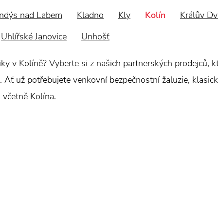
ndýs nad Labem
Kladno
Kly
Kolín
Králův Dv
Uhlířské Janovice
Unhošť
hniky v Kolíně? Vyberte si z našich partnerských prodejců,
 Ať už potřebujete venkovní bezpečnostní žaluzie, klasické
 včetně Kolína.