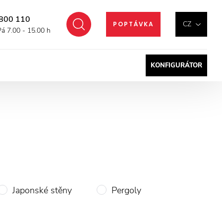
800 110
Hledat
CZ
POPTÁVKA
Pá 7.00 - 15.00 h
KONFIGURÁTOR
Japonské stěny
Pergoly