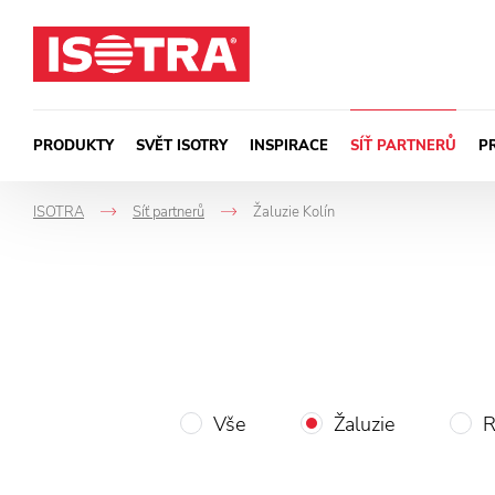
Přeskočit na obsah
PRODUKTY
SVĚT ISOTRY
INSPIRACE
SÍŤ PARTNERŮ
P
ISOTRA
Síť partnerů
Žaluzie Kolín
->
->
Vše
Žaluzie
R