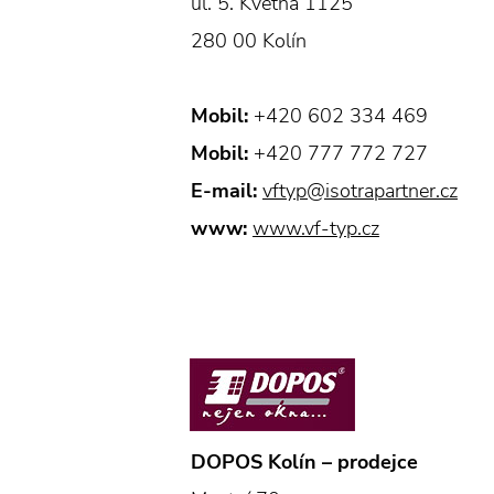
ul. 5. Května 1125
280 00 Kolín
Mobil:
+420 602 334 469
Mobil:
+420 777 772 727
E-mail:
vftyp@isotrapartner.cz
www:
www.vf-typ.cz
DOPOS Kolín – prodejce