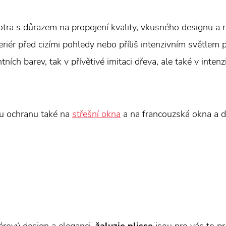
otra s důrazem na propojení kvality, vkusného designu a
teriér před cizími pohledy nebo příliš intenzivním světlem
ních barev, tak v přívětivé imitaci dřeva, ale také v intenz
ou ochranu také na
střešní okna
a na francouzská okna a d