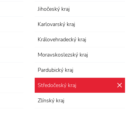
Jihočeský kraj
Karlovarský kraj
Královehradecký kraj
Moravskoslezský kraj
Pardubický kraj
Středočeský kraj
zru
Zlínský kraj