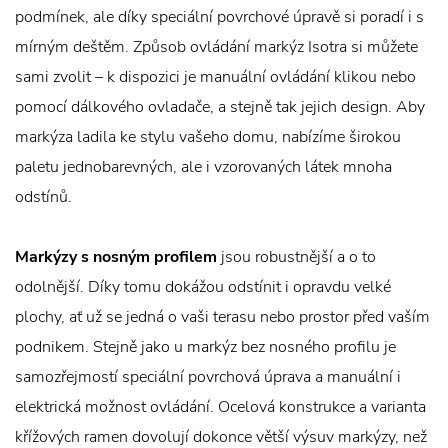
podmínek, ale díky speciální povrchové úpravě si poradí i s
mírným deštěm. Způsob ovládání markýz Isotra si můžete
sami zvolit – k dispozici je manuální ovládání klikou nebo
pomocí dálkového ovladače, a stejně tak jejich design. Aby
markýza ladila ke stylu vašeho domu, nabízíme širokou
paletu jednobarevných, ale i vzorovaných látek mnoha
odstínů.
Markýzy s nosným profilem
jsou robustnější a o to
odolnější. Díky tomu dokážou odstínit i opravdu velké
plochy, ať už se jedná o vaši terasu nebo prostor před vaším
podnikem. Stejně jako u markýz bez nosného profilu je
samozřejmostí speciální povrchová úprava a manuální i
elektrická možnost ovládání. Ocelová konstrukce a varianta
křížových ramen dovolují dokonce větší výsuv markýzy, než