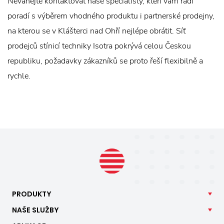
Neváhejte kontaktovat naše specialisty, kteří vám rádi
poradí s výběrem vhodného produktu i partnerské prodejny,
na kterou se v Klášterci nad Ohří nejlépe obrátit. Síť
prodejců stínicí techniky Isotra pokrývá celou Českou
republiku, požadavky zákazníků se proto řeší flexibilně a
rychle.
PRODUKTY
NAŠE
SLUŽBY