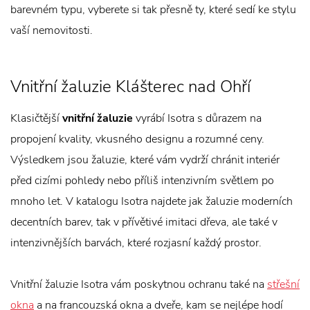
barevném typu, vyberete si tak přesně ty, které sedí ke stylu
vaší nemovitosti.
Vnitřní žaluzie Klášterec nad Ohří
Klasičtější
vnitřní žaluzie
vyrábí Isotra s důrazem na
propojení kvality, vkusného designu a rozumné ceny.
Výsledkem jsou žaluzie, které vám vydrží chránit interiér
před cizími pohledy nebo příliš intenzivním světlem po
mnoho let. V katalogu Isotra najdete jak žaluzie moderních
decentních barev, tak v přívětivé imitaci dřeva, ale také v
intenzivnějších barvách, které rozjasní každý prostor.
Vnitřní žaluzie Isotra vám poskytnou ochranu také na
střešní
okna
a na francouzská okna a dveře, kam se nejlépe hodí