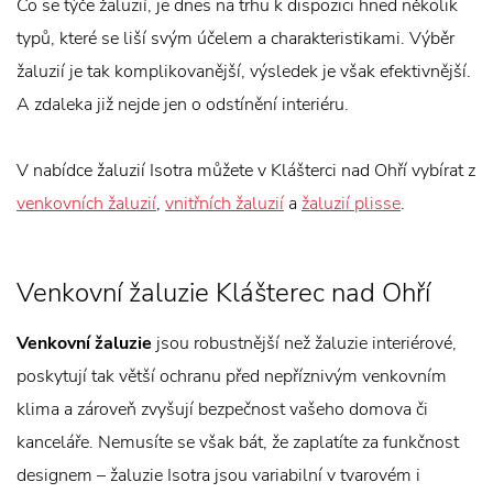
Co se týče žaluzií, je dnes na trhu k dispozici hned několik
typů, které se liší svým účelem a charakteristikami. Výběr
žaluzií je tak komplikovanější, výsledek je však efektivnější.
A zdaleka již nejde jen o odstínění interiéru.
V nabídce žaluzií Isotra můžete v Klášterci nad Ohří vybírat z
venkovních žaluzií
,
vnitřních žaluzií
a
žaluzií plisse
.
Venkovní žaluzie Klášterec nad Ohří
Venkovní žaluzie
jsou robustnější než žaluzie interiérové,
poskytují tak větší ochranu před nepříznivým venkovním
klima a zároveň zvyšují bezpečnost vašeho domova či
kanceláře. Nemusíte se však bát, že zaplatíte za funkčnost
designem – žaluzie Isotra jsou variabilní v tvarovém i