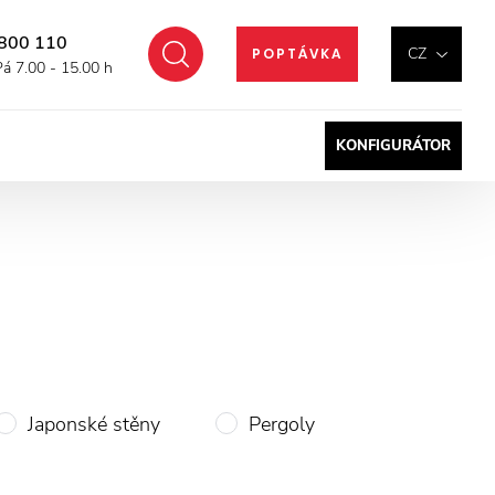
800 110
Hledat
CZ
POPTÁVKA
Pá 7.00 - 15.00 h
KONFIGURÁTOR
Japonské stěny
Pergoly