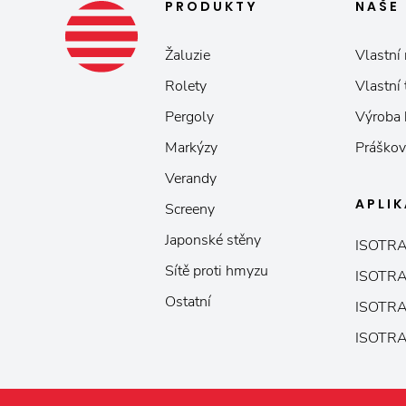
PRODUKTY
NAŠE
Žaluzie
Vlastní 
Rolety
Vlastní
Pergoly
Výroba
Markýzy
Práškov
Verandy
APLI
Screeny
Japonské stěny
ISOTRA
Sítě proti hmyzu
ISOTRA
Ostatní
ISOTRA
ISOTRA