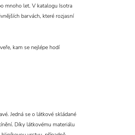
 po mnoho let. V katalogu Isotra
ivnějších barvách, které rozjasní
veře, kam se nejlépe hodí
avé. Jedná se o látkové skládané
tínění. Díky látkovému materiálu
 hliníkovou vrstvu, případně