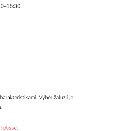
30–15:30
harakteristikami. Výběr žaluzií je
u.
ií plisse
.