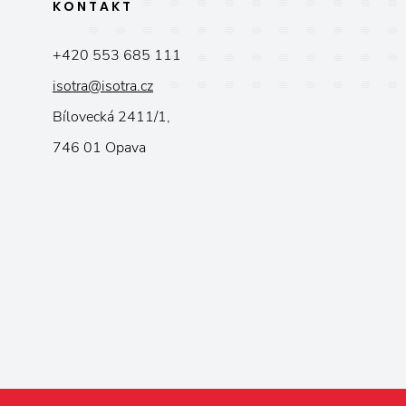
KONTAKT
+420 553 685 111
isotra@isotra.cz
Bílovecká 2411/1,
746 01 Opava