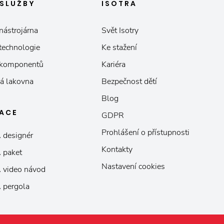
SLUŽBY
ISOTRA
nástrojárna
Svět Isotry
 technologie
Ke stažení
 komponentů
Kariéra
á lakovna
Bezpečnost dětí
Blog
KACE
GDPR
Prohlášení o přístupnosti
 designér
Kontakty
 paket
Nastavení cookies
 video návod
 pergola