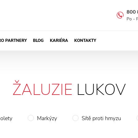
800 
Po - 
RO PARTNERY
BLOG
KARIÉRA
KONTAKTY
ŽALUZIE
LUKOV
olety
Markýzy
Sítě proti hmyzu