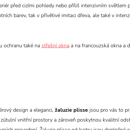
teriér před cizími pohledy nebo příliš intenzivním světlem
ních barev, tak v přívětivé imitaci dřeva, ale také v intenz
ou ochranu také na
střešní okna
a na francouzská okna a d
érový design a eleganci,
žaluzie plisse
jsou pro vás to pr
 zútulní vnitřní prostory a zároveň poskytnou kvalitní ods
vných provedení. Žaluzie plisse od Isotry jsou doplněné o