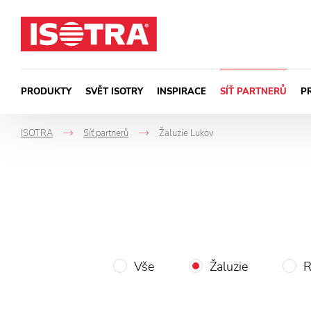
Přeskočit na obsah
PRODUKTY
SVĚT ISOTRY
INSPIRACE
SÍŤ PARTNERŮ
P
ISOTRA
Síť partnerů
Žaluzie Lukov
->
->
Vše
Žaluzie
R