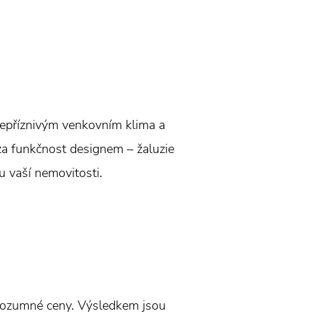
 nepříznivým venkovním klima a
za funkčnost designem – žaluzie
lu vaší nemovitosti.
 rozumné ceny. Výsledkem jsou