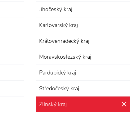
Jihočeský kraj
Karlovarský kraj
Královehradecký kraj
Moravskoslezský kraj
Pardubický kraj
Středočeský kraj
Zlínský kraj
zru