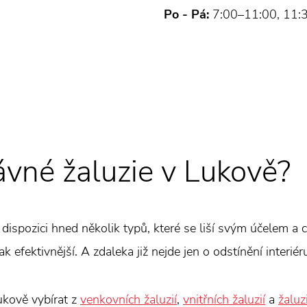
Po - Pá:
7:00–11:00, 11:
ávné žaluzie v Lukově?
k dispozici hned několik typů, které se liší svým účelem a c
k efektivnější. A zdaleka již nejde jen o odstínění interiér
ukově vybírat z
venkovních žaluzií
,
vnitřních žaluzií
a
žaluz