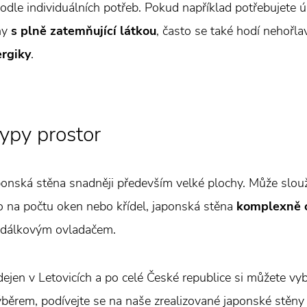
podle individuálních potřeb. Pokud například potřebujete 
ěny
s plně zatemňující látkou
, často se také hodí nehořla
ergiky
.
ypy prostor
aponská stěna snadněji především velké plochy. Může slouž
o na počtu oken nebo křídel, japonská stěna
komplexně o
dálkovým ovladačem.
odejen v Letovicích a po celé České republice si můžete v
výběrem, podívejte se na naše zrealizované japonské stěny 