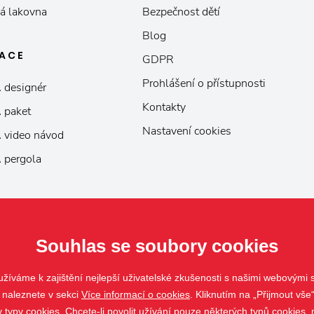
á lakovna
Bezpečnost dětí
Blog
KACE
GDPR
Prohlášení o přístupnosti
 designér
Kontakty
 paket
Nastavení cookies
 video návod
 pergola
Souhlas se soubory cookies
žíváme k zajištění nejlepší uživatelské zkušenosti s našimi webovými
 naleznete v sekci
Více informací o cookies
. Kliknutím na „Přijmout vše“
ypy cookies. Chcete-li povolit užívání pouze některých typů cookies, m