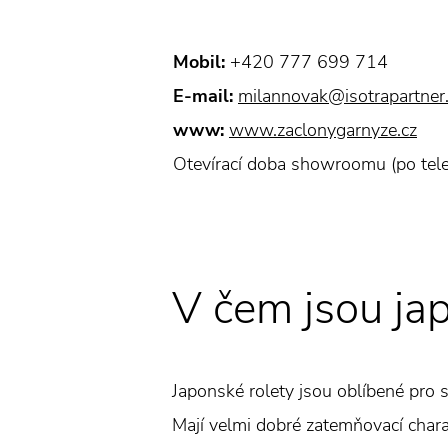
Mobil:
+420 777 699 714
E-mail:
milannovak@isotrapartner
www:
www.zaclonygarnyze.cz
Otevírací doba showroomu (po tel
V čem jsou ja
Japonské rolety jsou oblíbené pro s
Mají velmi dobré zatemňovací charakt