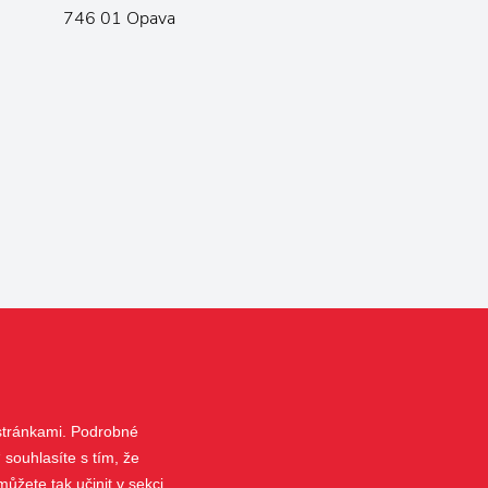
746 01 Opava
 stránkami. Podrobné
 souhlasíte s tím, že
ůžete tak učinit v sekci