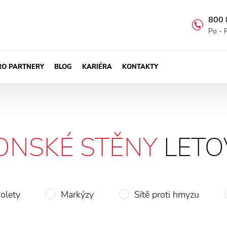
800 
Po - 
RO PARTNERY
BLOG
KARIÉRA
KONTAKTY
ONSKÉ STĚNY
LETO
olety
Markýzy
Sítě proti hmyzu