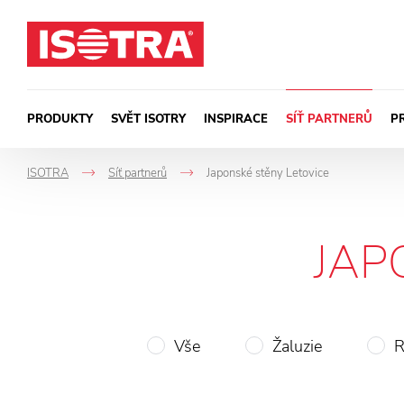
Přeskočit na obsah
PRODUKTY
SVĚT ISOTRY
INSPIRACE
SÍŤ PARTNERŮ
P
ISOTRA
Síť partnerů
Japonské stěny Letovice
->
->
JAP
Vše
Žaluzie
R