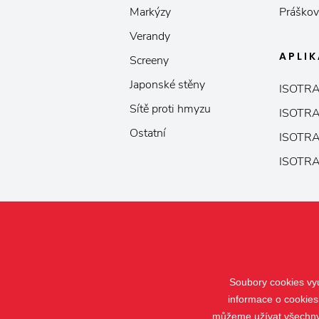
Markýzy
Práškov
Verandy
APLI
Screeny
Japonské stěny
ISOTRA
Sítě proti hmyzu
ISOTRA
Ostatní
ISOTRA
ISOTRA
Soubory cookies vyu
informace o cookies
můžeme užívat všechny t