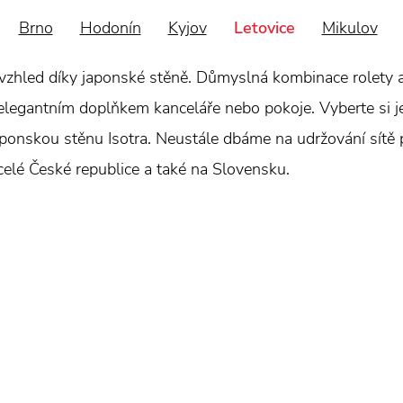
Brno
Hodonín
Kyjov
Letovice
Mikulov
vzhled díky japonské stěně. Důmyslná kombinace rolety a ž
 elegantním doplňkem kanceláře nebo pokoje. Vyberte si 
japonskou stěnu Isotra. Neustále dbáme na udržování sítě pr
 celé České republice a také na Slovensku.