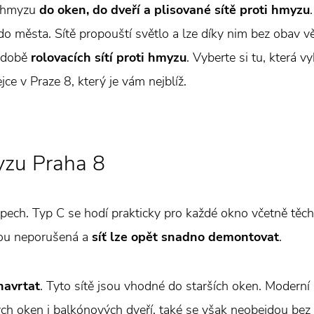
ti hmyzu
do oken, do dveří a plisované sítě proti hmyzu
do města. Sítě propouští světlo a lze díky nim bez obav vět
podobě
rolovacích sítí proti hmyzu
. Vyberte si tu, která
ce v Praze 8, který je vám nejblíž.
yzu Praha 8
ypech. Typ C se hodí prakticky pro každé okno včetně těch
nou neporušená a
síť lze opět snadno demontovat
.
navrtat
. Tyto sítě jsou vhodné do starších oken. Moderní 
lých oken i balkónových dveří, také se však neobejdou b