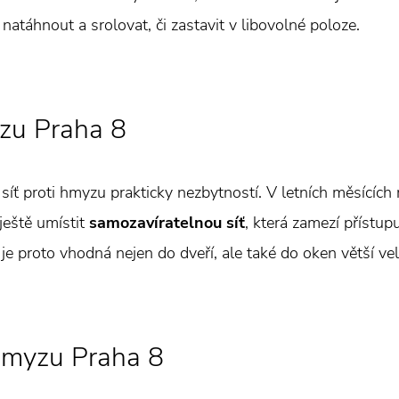
natáhnout a srolovat, či zastavit v libovolné poloze.
yzu Praha 8
 síť proti hmyzu prakticky nezbytností. V letních měsícíc
ještě umístit
samozavíratelnou síť
, která zamezí přístup
e proto vhodná nejen do dveří, ale také do oken větší veli
 hmyzu Praha 8