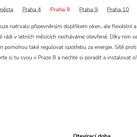
města
Praha 4
Praha 8
Praha 9
Praha 10
uze natrvalo připevněným doplňkem oken, ale flexibilní a
ré rádi v letních měsících necháváme otevřené. Díky nim se
pomohou také regulovat spotřebu za energie. Sítě prot
e si tu svou v Praze 8 a nechte si poradit a instalovat síť
Otevírací doba