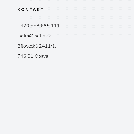
KONTAKT
+420 553 685 111
isotra@isotra.cz
Bílovecká 2411/1,
746 01 Opava