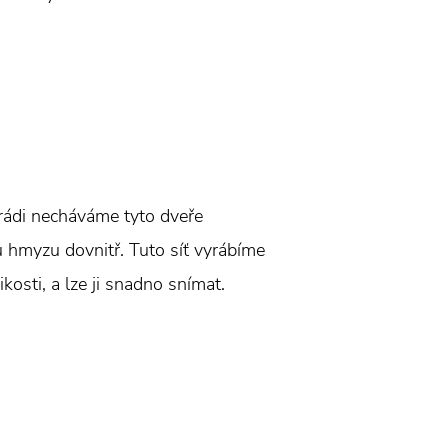
h rádi necháváme tyto dveře
u hmyzu dovnitř. Tuto síť vyrábíme
kosti, a lze ji snadno snímat.