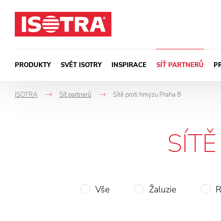
Přeskočit na obsah
PRODUKTY
SVĚT ISOTRY
INSPIRACE
SÍŤ PARTNERŮ
P
ISOTRA
Síť partnerů
Sítě proti hmyzu Praha 8
->
->
SÍT
Vše
Žaluzie
R