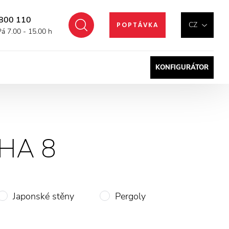
800 110
Hledat
CZ
POPTÁVKA
Pá 7.00 - 15.00 h
KONFIGURÁTOR
HA 8
Japonské stěny
Pergoly