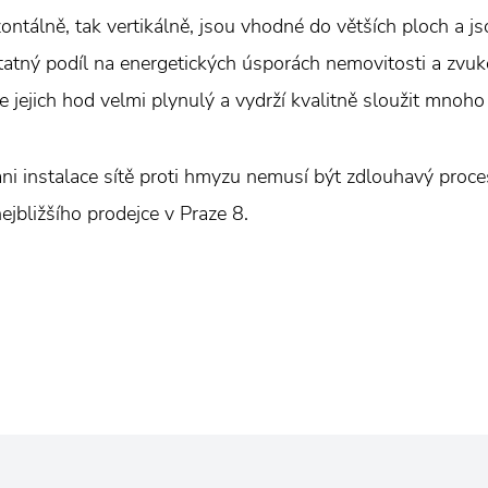
izontálně, tak vertikálně, jsou vhodné do větších ploch a 
tatný podíl na energetických úsporách nemovitosti a zvuko
jejich hod velmi plynulý a vydrží kvalitně sloužit mnoho 
ani instalace sítě proti hmyzu nemusí být zdlouhavý proces
ejbližšího prodejce v Praze 8.