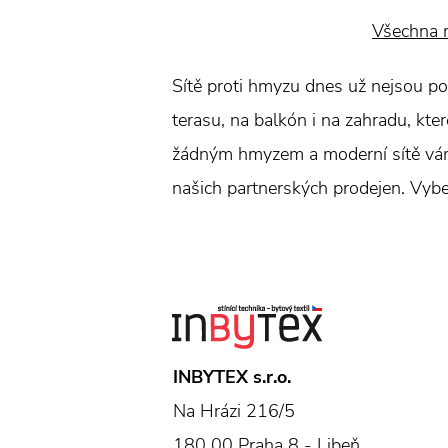
Všechna 
Sítě proti hmyzu dnes už nejsou po
terasu, na balkón i na zahradu, kte
žádným hmyzem a moderní sítě vám 
našich partnerských prodejen. Vybert
INBYTEX s.r.o.
Na Hrázi 216/5
180 00 Praha 8 - Libeň